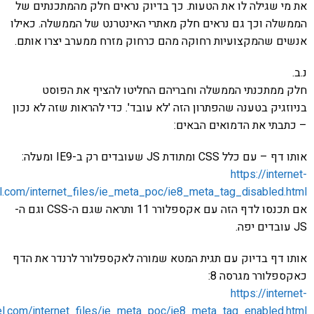
י שגילה לו את הטעות. כך בדיוק נראים חלק מהמתכנתים של
לה וכך גם נראים חלק מאתרי האינטרנט של הממשלה. כאילו
ם שהמקצועיות רחוקה מהם כרחוק מזרח ממערב יצרו אותם.
ממתכנתי הממשלה וחבריהם החליטו להציף את הפוסט
זגיק בטענה שהפתרון הזה 'לא עובד'. כדי להראות שזה לא נכון
בתי את הדמואים הבאים:
ם כלל CSS ומתודת JS שעובדים רק ב-IE9 ומעלה:
https://inter
israel.com/internet_files/ie_meta_poc/ie8_meta_tag_disabled.
אם תכנסו לדף הזה עם אקספלורר 11 ותראה שגם ה-CSS וגם ה-
 דף בדיוק עם תגית המטא שמורה לאקספלורר לרנדר את הדף
פלורר מגרסה 8:
https://inter
israel.com/internet_files/ie_meta_poc/ie8_meta_tag_enabled.