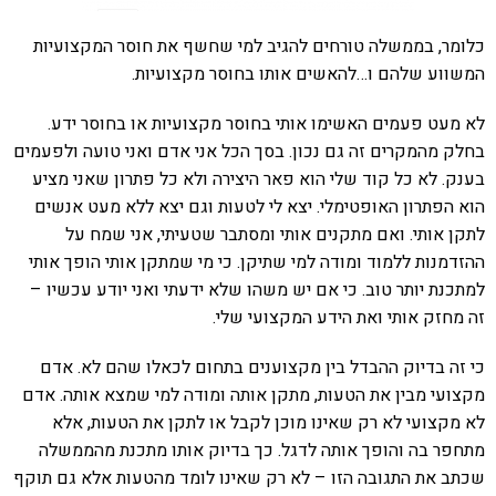
ר, בממשלה טורחים להגיב למי שחשף את חוסר המקצועיות
וע שלהם ו…להאשים אותו בחוסר מקצועיות.
עט פעמים האשימו אותי בחוסר מקצועיות או בחוסר ידע.
 מהמקרים זה גם נכון. בסך הכל אני אדם ואני טועה ולפעמים
. לא כל קוד שלי הוא פאר היצירה ולא כל פתרון שאני מציע
הפתרון האופטימלי. יצא לי לטעות וגם יצא ללא מעט אנשים
 אותי. ואם מתקנים אותי ומסתבר שטעיתי, אני שמח על
מנות ללמוד ומודה למי שתיקן. כי מי שמתקן אותי הופך אותי
נת יותר טוב. כי אם יש משהו שלא ידעתי ואני יודע עכשיו –
חזק אותי ואת הידע המקצועי שלי.
ה בדיוק ההבדל בין מקצוענים בתחום לכאלו שהם לא. אדם
עי מבין את הטעות, מתקן אותה ומודה למי שמצא אותה. אדם
קצועי לא רק שאינו מוכן לקבל או לתקן את הטעות, אלא
ר בה והופך אותה לדגל. כך בדיוק אותו מתכנת מהממשלה
 את התגובה הזו – לא רק שאינו לומד מהטעות אלא גם תוקף