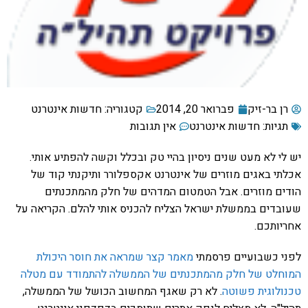
ן בר-זיק
פברואר 20, 2014
קטגוריה:
חדשות אינטרנט
גיות:
חדשות אינטרנט
אין תגובות
י לא מעט שנים ניסיון בהיי טק ובכלל וקשה להפתיע אותי.
י באגים מוזרים של אינטרנט אקספלורר ותיקנתי קוד של
ם מוזרים. אבל הטמטום המדהים של חלק מהמתכנתים
דים בממשלת ישראל הצליח להכניס אותי להלם. הקריאה על
ותכם.
 כשבועיים פרסמתי
מאמר קצר שמראה את חוסר היכולת
לט של חלק מהמתכנתים של הממשלה להתמודד עם מטלה
לוגית פשוטה
. לא רק שאגף המחשוב הכושל של הממשלה,