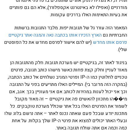
"ה, לא מצליח לנפק אתרים שתומכים בדפדפני אינטרנט
ניים (ואפילו לא באינטרנט אקספלורר), אלא הם גם פותרים
עיות התאימות האלו בדרכים עקומות.
ר הזה עורר גל של תגובות יפות. מלבד התגובות ברשתות
תיות גם
הארץ הזכירו אותו בכתבה נאה
והמגה-אתר גיקטיים
ם אותו מחדש
(יש להם אישור לפרסם מחדש את כל הפוסטים
.
וד לאתר זה, בגיקטיים יש מערכת תגובות. חלק מהתגובות הן
 לעניין וחלק קצת פחות.כאשר מישהו כותב תגובה, פרטים
טכניים לחלוטין כמו ה-IP ופרטי המגיב נשלחים אל כותב הכתבה,
רה הזה מדובר בי). המיילים האלו מתריעים בפני על התגובה
אני יכול לענות במהירות לכותב אם אני מעוניין בכך. אגב, אם
הו מתכוון להאשים פה את גיקטיים – זה מאוד מקובל
ר את הפרטים האלו בכל אתר שכולל מערכת טוקבקים. כל
ת יודע שבכל פעם שאתה נכנס לאתר – אתה נרשם בלוג שלו
ובעלי האתר יכולים למצוא את פרטי ה-IP שלך בקלות. על אחת
וכמה אם אתה שולח תגובה באתר.