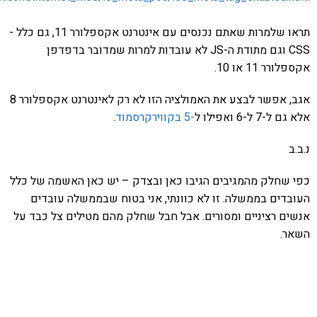
תראו שלמרות שאתם נכנסים עם אינטרנט אקספלורר 11, גם כלל -
CSS וגם מתודת ה-JS לא עובדות למרות שמדובר בדפדפן
ר 11 או 10.
אגב, אפשר לבצע את האמולציה הזו לא רק לאינטרנט אקספלורר 8
7 ל-6 ואפילו ל
-5 בקווירקרסמוד
.
שחלק מהמגיבים הגיבו כאן ובצדק – יש כאן האשמה של כלל
דים בממשלה. זו לא כוונתי, אני בטוח שבממשלה עובדים
ם רציניים ומסורים. אבל חבל שחלק מהם מטילים צל כבד על
ר.
אהבתם את התוכן שלי? נסו את