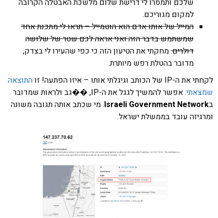
שלכם ותמסרו לי דרישת שלום מלשכת האבטלה הקרובה
למקום מגוריכם.
המייל של אותו אדם הוא הוטמייל – תראו לי מתכנת אחד
שמשתמש בדבר הזה ואני אראה לכם שטר של שלושה
דולרים.
מחקתי את הטיעון הזה כי כפי שהעירו לי בצדק,
מדובר בהטלת רפש מיותרת.
 הכותב וגיגלתי אותו – איזו הפתעה! זו
התוצאה
אתי
. אפשר להמשיך לגגל את ה-IP, ��גב ולראות שמדובר
Israeli Government Netwo
. מי שכתב אותה תגובה משונה
יזה עובד בממשלת ישראל.