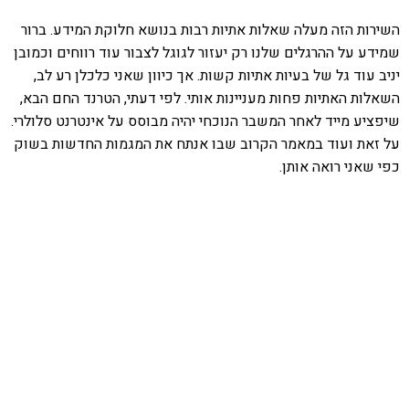
השירות הזה מעלה שאלות אתיות רבות בנושא חלוקת המידע. ברור
שמידע על ההרגלים שלנו רק יעזור לגוגל לצבור עוד רווחים וכמובן
יניב עוד גל של בעיות אתיות קשות. אך כיוון שאני כלכלן רע לב,
השאלות האתיות פחות מעניינות אותי. לפי דעתי, הטרנד החם הבא,
שיפציע מייד לאחר המשבר הנוכחי יהיה מבוסס על אינטרנט סלולרי.
על זאת ועוד במאמר הקרוב שבו אנתח את המגמות החדשות בשוק
כפי שאני רואה אותן.
אהבתם את התוכן שלי? נסו את
ספרי הלימוד שלי
פרויקט ספרי לימוד התכנות שלי עם אלפי קוראים
ותמיכה של חברות מובילות נועד לאפשר לכל אחד ואחת
ללמוד תכנות מעשי