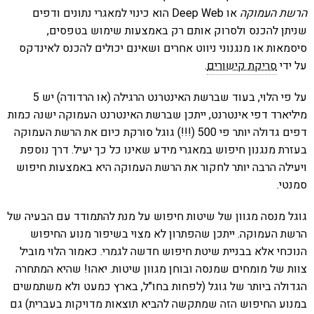
הרשת העמוקה
או Deep Web הוא כינוי למאגרי נתונים ודפים
שניתן להכנס ולסרוק אותם רק באמצעות שימוש בטפסים,
סיסמאות או מנגנוני ניווט אחרים ושאינם יכולים להכנס לאינדקס
על ידי
סריקת קישורים
.
על פי הלוי, בעוד שברשת האינטרנט הרגילה (או הרדודה) יש 5
מיליארד דפי אינטרנט, ייתכן שברשת האינטרנט העמוקה ישנה כמות
דפים גדולה יותר פי 500 (!!!) גוגל סורקת כיום את הרשת העמוקה
בעזרת מנגנון חיפוש במאגרי מידע שאינו כל כך יעיל. דרך נוספת
ויעילה הרבה יותר לחקור את הרשת העמוקה היא באמצעות חיפוש
סמנטי.
גוגל מנסה מגוון של שיטות חיפוש על מנת להתמודד עם הבעיה של
הרשת העמוקה. ייתכן שהפתרון לא מצוי בשיפור מנוע החיפוש
הנוכחי אלא בבניית שיטת חיפוש חדשה לגמרי. כאמור הלוי מוביל
צוות של מומחים שמנסה ובוחן מגוון שיטות. יאהו! שהיא המתחרה
הגדולה ביותר של גוגל (לפחות בחו"ל, בארץ כמעט ולא משתמשים
במנוע החיפוש הזה שמתקשה להביא תוצאות מדויקות בעברית) גם