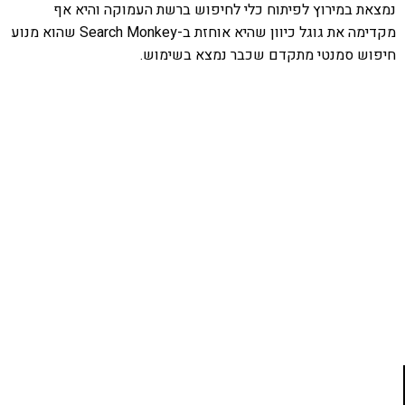
נמצאת במירוץ לפיתוח כלי לחיפוש ברשת העמוקה והיא אף
מקדימה את גוגל כיוון שהיא אוחזת ב-Search Monkey שהוא מנוע
חיפוש סמנטי מתקדם שכבר נמצא בשימוש.
אהבתם את התוכן שלי? נסו את
ספרי הלימוד שלי
פרויקט ספרי לימוד התכנות שלי עם אלפי קוראים
ותמיכה של חברות מובילות נועד לאפשר לכל אחד ואחת
ללמוד תכנות מעשי
לחצו כאן