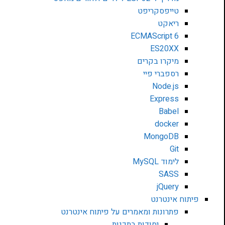
טייפסקריפט
ריאקט
ECMAScript 6
ES20XX
מיקרו בקרים
רספברי פיי
Node.js
Express
Babel
docker
MongoDB
Git
לימוד MySQL
SASS
jQuery
פיתוח אינטרנט
פתרונות ומאמרים על פיתוח אינטרנט
יסודות בתכנות