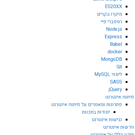
ES20XX
מיקרו בקרים
רספברי פיי
Node.js
Express
Babel
docker
MongoDB
Git
לימוד MySQL
SASS
jQuery
פיתוח אינטרנט
פתרונות ומאמרים על פיתוח אינטרנט
יסודות בתכנות
נגישות אינטרנט
חדשות אינטרנט
מידע כללי על אינטרנט