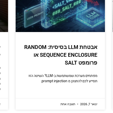
אבטחת LLM בסיסית: RANDOM
ל
SEQUENCE ENCLOSURE או
ל
פרומפט SALT
פ
ק
מפתחים מערכת שמשתמשת ב-LLM? השיטה הזו
ה
תסייע לכם להתגונן מ prompt injection.
פ
כ
ינואר 7, 2026
תגובה אחת
ד