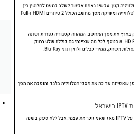
לוויזיה קטן. עכשיו באמת אפשר לשלב כמעט לחלוטין בין
השניים. סמסונג מצמצמת את הפער בין מסכי המחשב לטלוויזיה ומשיקה מסך מחשב הכולל 2 טיונרים HDMI ו-Full
ק בארץ את מסך המחשב, המהווה קטגוריה נפרדת ושונה
מהמוכר. מדובר במסכי מחשב המשלבים טכנולוגיית HD Full. שבנוסף לכל מה שציינתי גם כוללת שלט רחוק
שחק, ממירי כבלים ולווין ונגני Blu-Ray.
ן שאפיינה עד כה את מסכי הטלוויזיה בלבד והופכת את מסך
אל
IPTV
מאז שאני זוכר את עצמי, אבל ללא ספק בשנה