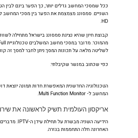
ככל שמסכי המחשב גדלים יותר, כך הפער בינם לבין הט
HD.
קבוצת חיון שהיא נציגת סמסונג בישראל מתחילה לשוו
לשליטה מלאה על תכונות המסך.ניתן לחבר למסך זה קונסולות מ
כפי שכתוב במנשר שקיבלתי:
הטכנולוגיה החדשנית המאפשרת חדות תמונה יוצאת דופ
המחשב ל- Multi Function Monitor.
אריקסון העולמית תשיק לראשונה את שירות IPTV בישר
הידיעה השניה מבשרת על תחילת עידן ה-IPTV. מדברים על
האחרונה חלה התחממות בגזרה.