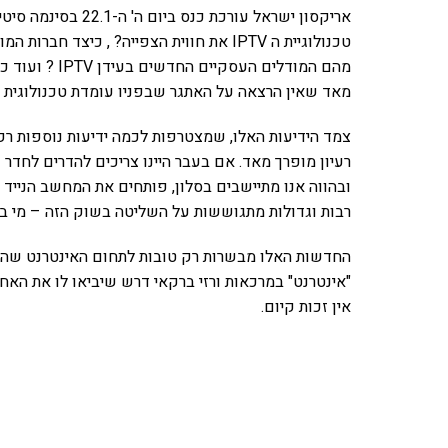
אריקסון ישראל עורכת
מהם המודלים הע
מאד שאין הרצאה על האתגר שבפניו עומדת טכנולוגית ה-IPTV מול ה-Internet TV אבל ני
צמד הידיעות האלו, שמצטרפות לכמה ידיעות נוספות רק
רעיון מופרך מאד. אם בעבר היינו צריכים להדרים לחד
ובהווה אנו מתיישבים בסלון, פותחים את המחשב הנייד ו
רבות וגדולות מתגוששות על השליטה בשוק הזה – מי בת
החדשות האלו מבשרות רק טובות לתחום האינטרנט שהולך 
"אינטרנט" במרכאות ורזי ברקאי דרש שיביאו לו את האח
אין זכות קיום.
אהבתם את התוכן שלי? 