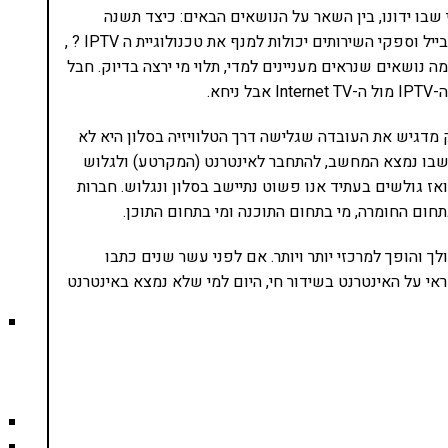
 כנס ביום ה' ה-22.1 בסינמה סיטי שבו ידונו, בין השאר על הנושאים הבאים: כיצד תשנה
טכנולוגיית ה IPTV את חווית הצפייה? , כיצד חברות המובייל וספקי השירותים יכולות למנף את טכנולוגיית ה IPTV ? ,
סקיים החדשים בעידן IPTV ? ועוד כמה נושאים שנראים מעניינים למדי, תלוי מי ירצה בדיוק. חבל
חא.
 מדגיש את העובדה שגלישה דרך הטלוויזיה בסלון היא לא
ר שבו נמצא המחשב, להתחבר לאינטרנט (המקרטע) ולגלוש
אז גולשים בעתיד אנו פשוט נתיישב בסלון ונגלוש. חברות
חום החומרה, מי בתחום התוכנה ומי בתחום התוכן.
והופך למרכזי יותר ויותר. אם לפני עשר שנים כתבו
ראי על האינטרנט בשידור חי, היום למי שלא נמצא באינטרנט
נסו את ספרי הלימוד שלי