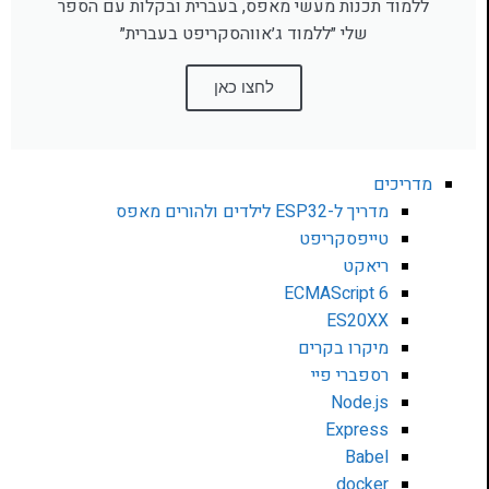
ללמוד תכנות מעשי מאפס, בעברית ובקלות עם הספר
שלי ״ללמוד ג׳אווהסקריפט בעברית״
לחצו כאן
מדריכים
מדריך ל-ESP32 לילדים ולהורים מאפס
טייפסקריפט
ריאקט
ECMAScript 6
ES20XX
מיקרו בקרים
רספברי פיי
Node.js
Express
Babel
docker