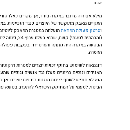
אותו.
מילא אם היה מדובר במקרה בודד, אך מקרים כאלו קורים
ו
סרטון פעולת המחאה
הועלתה במסגרת המאבק ליוטיוב. ע
(והבהמית לטעמי) קשת, שהיא בעלת ערוץ 24, פנתה ליוטיוב וביקשה להוריד את הסרט על
הבקשה במקרה הזה נענתה והסרט ירד. בעקבות פעולה מ
ההסרה.
דוגמאות לשימוש בחוקי זכויות יוצרים למטרות דרקוניו
תאגידים וגופים בריוניים פעלו נגד אנשים וגופים שהעד
הוא לא חופש לשתף יצירות מוגנות בזכויות יוצרים. אך 
הביטוי. לטעמי על המחוקק הישראלי להתערב בנושא עוד
אהבתם את התוכן שלי? 