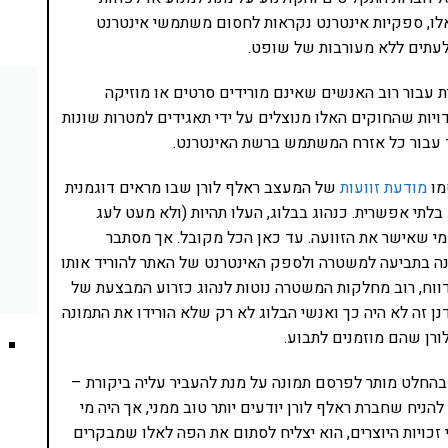
ו, ספקיות אינטרנט נקראות לחסום משתמשי אינטרנט
. לעתים ללא מעורבות של שופט.
ת עבור רוב האנשים שאינם מורידים סרטים או מוזיקה
ויות שהחוקים האלו מנוצלים על ידי תאגידים למטרות שונות
ד עבור כל אזרח המשתמש ברשת האינטרנט.
מו
מודעת זוועות
של המעצב ראלף לורן שבו מראים דוגמנית
תי אפשרית. כנהוג בבלוג, העלו תהיות (ולא מעט לעג
י שאישר את הזוועה. עד כאן הכל מקובל. אך מסתבר
נה בתביעה למשטרה ולספק האינטרנט של האתר להוריד אותו
דווח, רוב מחלקות המשטרה נוטות לנהוג כזרוע המבצעת של
נן זה לא היה כך ואנשי הבלוג לא רק שלא הורידו את התמונה
ורן שהם מוזמנים לתבוע.
שבהחלט מותר לפרסם תמונה על מנת להעביר עליה ביקורת –
ניח שחברת ראלף לורן יודעים יותר טוב ממני, אך היה מי
יות היוצרים, הוא יצליח לסתום את הפה לאלו שמבקרים