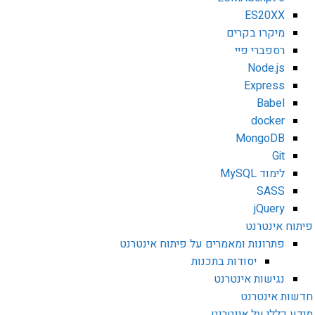
ES20XX
מיקרו בקרים
רספברי פיי
Node.js
Express
Babel
docker
MongoDB
Git
לימוד MySQL
SASS
jQuery
פיתוח אינטרנט
פתרונות ומאמרים על פיתוח אינטרנט
יסודות בתכנות
נגישות אינטרנט
חדשות אינטרנט
מידע כללי על אינטרנט