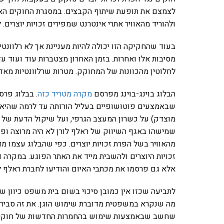
לצמצם את תופעת שיתוף הקבצים. במסגרת החוקים האל
ולהוריד מהאוויר אתרי אינטרנט שמפירים זכויות יוצרים
בעוד שהחקיקה הזו יכולה להיות מעניינת אך לא רלוונטי
מסיבות אלו ואחרות. בזמן האחרון מצטברות עוד ועוד עד
לחלוטין מהכוונות של המחוקק. מטרות שרלוונטיות מא
הבלוג בוינג-בוינג מפרסם
מקרה מטריד כזה
. בבלוג פרס
שבאמצעים פוטושופיים בעליל הורזתה עד לרמה שהיא בל
מוצדק) על כשרון המעצב הגרפי, ועל שיקול הדעת של מ
שמישהו באגף השיווק של ראלף לורן לא היה מרוצה ופ
מהאוויר בשל הפרת זכויות יוצרים. כפי שהבלוג עצמו מ
זכויות היוצרים ולהשבית מייד את האתר הפוגע. במקרה ד
אלא גם פרסמו את מכתבי האיום והודיעו לחברת ראלף ל
לתביעה שכזו אין כמובן סיכוי בשום בית משפט כיוון 
מה שנקרא במשפטית מדוברת שימוש הוגן. את זה סביר לה
שחשב שבאמצעות שימוש בהחמרות החדשות של חוקי זכו