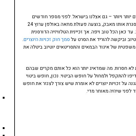
 יותר ויותר – גם אצלנו בישראל. לפני מספר חודשים
התקיים מאבק מתוקשר של היוצרים כנגד הזכייניות. במסגרת אותו מאבק, בוצעה פעולת מחאה באולפן ערוץ 24
ד כאן הכל טוב ויפה. אך זכיינית הטלוויזיה הדורסנית
סמך חוק זכויות היוצרים
.
שפטית של איגוד הבמאים והתסריטאים יוטיוב ביטלה את
ת לא חסרות. מה שמדאיג יותר הוא כל אותם מקרים שבהם
יפו להתקפל ולמחול על חופש הביטוי. נכון, חופש ביטוי
הגנה על זכויות יוצרים לא אומרת שיש צורך לצנזר את חופש
 לפני שיהיה מאוחר מדי.
נסו את ספרי הלימוד שלי