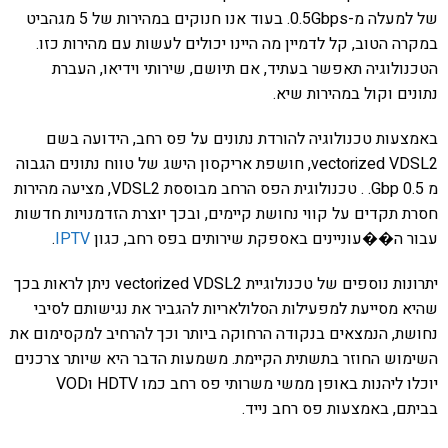
של למעלה מ-0.5Gbps. בעוד אנו חנוקים במהירות של 5 מגהביט
במקרה הטוב, קל לדמיין מה היינו יכולים לעשות עם מהירות כזו.
הטכנולוגיה תאפשר בעתיד, אם תיושם, שירותי וידיאו, העברת
נתונים וקול במהירות שיא.
באמצעות טכנולוגיה להורדת נתונים על פס רחב, הידועה בשם
vectorized VDSL2, חושפת אריקסון הישג של טווח נתונים הגבוה
מ 0.5 Gbp. . טכנולוגית הפס הרחב מבוססת VDSL2, מציעה מהירות
חסרת תקדים על קווי נחושת קיימים, ובכך יוצרת הזדמנויות חדשות
עבור ה��עוניינים באספקת שירותים בפס רחב, כגון
IPTV
.
יתרונות נוספים של טכנולוגיית vectorized VDSL2 ניתן לראות בכך
שהיא מסייעת למפעילות הסלולאריות להגביר את נגישותם לסיבי
נחושת, הנמצאים בנקודה הרחוקה ביותר וכך להרחיב למקסימום את
השימוש החוזר בתשתית הקיימת. משמעות הדבר היא שיותר צרכנים
יוכלו ליהנות באופן ממשי משרותי פס רחב כמו HDTV וVOD
בביתם, באמצעות פס רחב נייד.