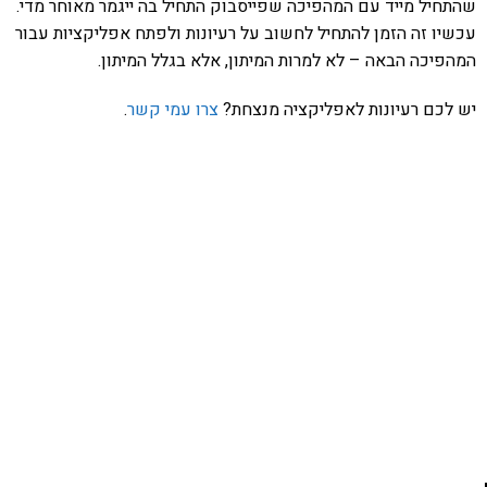
שהתחיל מייד עם המהפיכה שפייסבוק התחיל בה ייגמר מאוחר מדי.
עכשיו זה הזמן להתחיל לחשוב על רעיונות ולפתח אפליקציות עבור
המהפיכה הבאה – לא למרות המיתון, אלא בגלל המיתון.
יש לכם רעיונות לאפליקציה מנצחת?
צרו עמי קשר
.
אהבתם את התוכן שלי? נסו את
ספרי הלימוד שלי
פרויקט ספרי לימוד התכנות שלי עם אלפי קוראים
ותמיכה של חברות מובילות נועד לאפשר לכל אחד ואחת
ללמוד תכנות מעשי
לחצו כאן