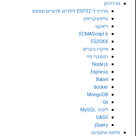
מדריכים
מדריך ל-ESP32 לילדים ולהורים מאפס
טייפסקריפט
ריאקט
ECMAScript 6
ES20XX
מיקרו בקרים
רספברי פיי
Node.js
Express
Babel
docker
MongoDB
Git
לימוד MySQL
SASS
jQuery
פיתוח אינטרנט