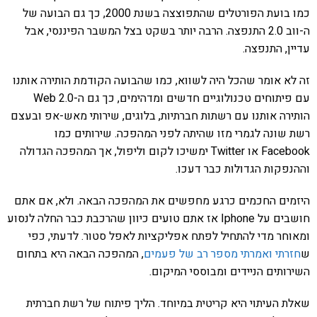
כמו בועת הפורטלים שהתפוצצה בשנת 2000, כך גם הבועה של
ה-ווב 2.0 התנפצה. הרבה יותר בשקט בצל המשבר הפיננסי, אבל
עדיין, התנפצה.
זה לא אומר שהכל היה לשווא, כמו שהבועה הקודמת הותירה אותנו
עם פיתוחים טכנולוגיים חדשים ומדהימים, כך גם ה-Web 2.0
הותירה אותנו עם רשתות חברתיות, בלוגים, שירותי מאש-אפ ובעצם
רשת שונה לגמרי מזו שהיתה לפני המהפכה. שירותים כמו
Facebook או Twitter ימשיכו לקום וליפול, אך המהפכה הגדולה
וההנפקות הגדולות כבר דעכו.
היזמים החכמים כרגע מחפשים את המהפכה הבאה. ולא, אם אתם
חושבים על Iphone אז אתם טועים כיוון שהרכבת כבר החלה לנסוע
ומאוחר מדי להתחיל לפתח אפליקציות לאפל סטור. לדעתי, כפי
ש
חזרתי ואמרתי מספר רב של פעמים
, המהפכה הבאה היא בתחום
השירותים הניידים ומבוססי המיקום.
שאלת העיתוי היא קריטית במיוחד. הליך פיתוח של רשת חברתית