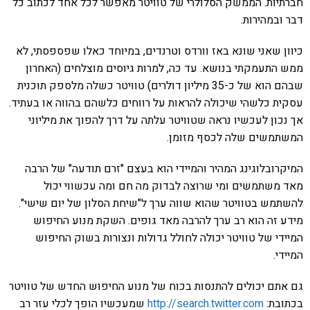
חברתיות. הממשק הסלולרי של טוויטר מאפשר לכל אחד לכתוב כל
דבר ובמהירות.
כיוון שאני שונא באז וורדס וטרנדים, במיוחד כאלו שפספסתי, לא
ממש התעמקתי בנושא. עד כה, למרות גיוסים מוצלחים (האחרון
שבהם הוא של כ-35 מיליון דולרים) טוויטר כשלה מלספק תוכנית
עסקית כלשהי שיכולה להראות על רווחים כלשהם בהווה או בעתיד.
אך נכון לעכשיו נראה שטוויטר עלתה על דרך להפוך את מיליוני
המשתמשים שלה לכסף מזומן.
המיקרובלוגינג המהיר והמיידי הוא בעצם "זרם תודעה" של הרבה
מאד משתמשים ומי שרוצה לבדוק מה חם ומה עכשווי יכול
להשתמש בטוויטר שהוא שווה ערך ל"שיחת הסלון של יום שישי".
מידע זה הוא רב ערך להרבה מאד גופים. השקת מנוע החיפוש
המיידי של טוויטר יכולה לחולל גדולות ונצורות בשוק החיפוש
המיידי.
גם אתם יכולים להתנסות בכוח של מנוע החיפוש החדש של טוויטר
בכתובת:
http://search.twitter.com
שמעכשיו הופך לכלי עזר רב