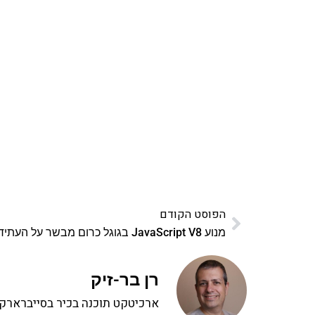
אהבתם את התוכן שלי? 
פרויקט ספרי לימוד התכנות שלי עם אלפי קורא
ואחת ללמו
לח
הפוסט הקודם
מנוע JavaScript V8 בגוגל כרום מבשר על העתיד
רן בר-זיק
ארכיטקט תוכנה בכיר בסייברארק, 