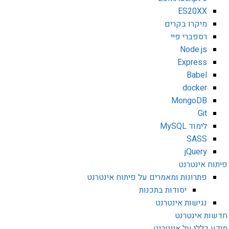
ES20XX
מיקרו בקרים
רספברי פיי
Node.js
Express
Babel
docker
MongoDB
Git
לימוד MySQL
SASS
jQuery
פיתוח אינטרנט
פתרונות ומאמרים על פיתוח אינטרנט
יסודות בתכנות
נגישות אינטרנט
חדשות אינטרנט
מידע כללי על אינטרנט