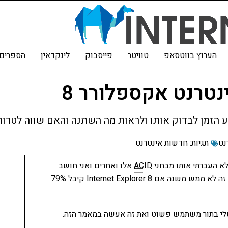
הערוץ בווטסאפ
טוויטר
פייסבוק
לינקדאין
הספרים 
טרנט אקספלורר 8
נט
תגיות:
חדשות אינטרנט
ACID
אלו ואחרים ואני חושב
שהתוצאות האלו לא ממש מעניינות. הרי לגולש הממוצע זה לא ממש משנה אם Internet Explorer 8 קיבל 79%
שלי בתור משתמש פשוט ואת זה אעשה במאמר הזה.