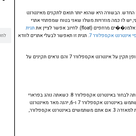
 החדש. הבשורה היא שהוא יותר תואם לתקנים מאינטרנט
ד השני, יש לו כמה מוזרויות משלו שאני בטוח שמפתחי אתרי
(float). לחיוב אפשר לציין את
תגית
. תגית זו תאפשר לבעלי אתרים לוודא
בדקתי מאה ומשהו אתרי אינטרנט בעברית שעובדים באופן תקין על אינטרנט אקספלורר 7 והם נראים תקינים על
מי שמשתמש בדפדפני אינטרנט מתקדמים יותר לא יתפתה לבחור באינטרנט אקספלורר 8. כשאתה נוהג בפרארי
מפוארת, אתה לא תבחר במאזדה 3. מהצד השני, מי שמשתמש באינטרנט אקספלורר 7 ו-6, יהנה מאד מאינטרנט
אקספלורר 8 כי עבורו זה כמו לשדרג מסוסיתא מתפרקת למאזדה 3. אם אתם משתמשים באינטרנט אקספלורר,