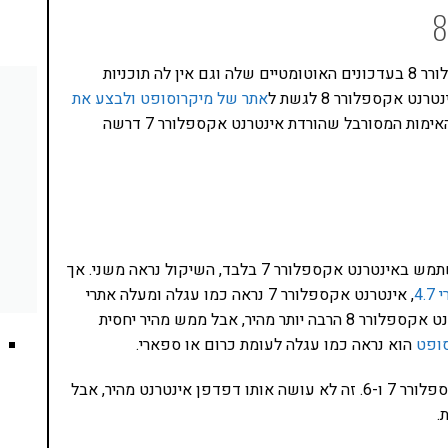
נכון לעכשיו מיקרוסופט לא דוחפת את אינטרנט אקספלורר 8 בעדכונים האוטומטיים שלה וגם אין לה תוכניות
 אקספלורר 8 לגשת ל
אתר של מיקרוסופט ולבצע את
מות המסורבל שהורדת אינטרנט אקספלורר 7 דרשה
בסופו של דבר, מה שהכי מעניין היא המהירות. למי שהשתמש באינטרנט אקספלורר 7 בלבד, השיקול נראה משני. אך
4.
, אינטרנט אקספלורר 7 נראה כמו עגלה ומעלה אתרי
אינטרנט מ-א-ד ל–א–ט. הבשורה האמיתית היא שאינטרנט אקספלורר 8 הרבה יותר מהיר, אבל ממש מהיר יחסית
סופט
הוא נראה כמו עגלה לעומת כרום או ספארי.
נט מהיר, אבל
.