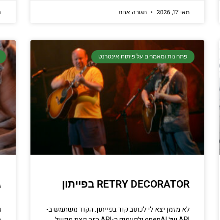
מאי 17, 2026
תגובה אחת
נ
פתרונות ומאמרים על פיתוח אינטרנט
RETRY DECORATOR בפייתון
ג
לא מזמן יצא לי לכתוב קוד בפייתון. הקוד משתמש ב-
ג
API של openAI ולפעמים ה-API הזה קצת מפשל.
ב