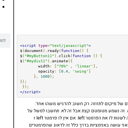
<script
type
=
"text/javascript"
>
$
(
document
).
ready
(
function
()
{
$
(
"#myButton11"
).
click
(
function
()
{
$
(
"#mydiv11"
).
animate
({
        width
:
[
"70%"
,
'linear'
],
        opacity
:
[
0.4
,
'swing'
]
},
1000
);
});
});
</script>
 של מיקום לתזוזה. רק חשוב להדגיש משהו אחד:
. זה נשמע מטומטם קצת אבל זה לא. תחשבו למשל על
אלמנט מסוים שאני רוצה להזיז אותו ועל ידי כך אני רוצה לשנות לו את הפרמטר left. אם אין לו פרמטר left ו
יפט לא יעבוד. מה שאני עושה באנימציות בדרך כלל זה לדאוג שהפרמטרים