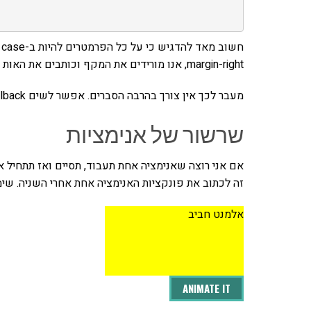
margin-right, אנו מורידים את המקף וכותבים את האות הראשונה כאות גדולה. כך למשל font-size יהיה fontSize.
מעבר לכך אין צורך בהרבה הסברים. אפשר לשים callback כמו בשאר פונקציות ה-events.
שרשור של אנימציות
אם אני רוצה שאנימציה אחת תעבוד, תסיים ואז תתחיל אנ
זה לכתוב את פונקציות האנימציה אחת אחרי השניה. שימ
אלמנט חביב
ANIMATE IT