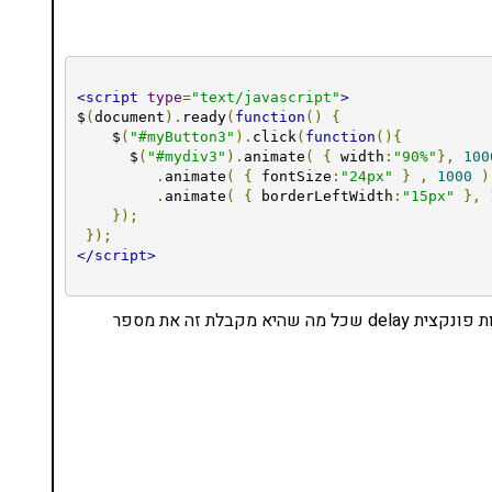
<script
type
=
"text/javascript"
>
$
(
document
).
ready
(
function
()
{
    $
(
"#myButton3"
).
click
(
function
(){
      $
(
"#mydiv3"
).
animate
(
{
 width
:
"90%"
},
100
.
animate
(
{
 fontSize
:
"24px"
}
,
1000
)
.
animate
(
{
 borderLeftWidth
:
"15px"
},
});
});
</script>
אפשר גם לעשות delay בין האנימציות השונות באמצעות פונקצית delay שכל מה שהיא מקבלת זה את מספר