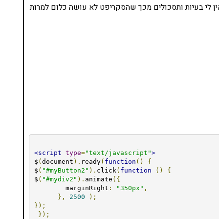
האלמנט מראש ואז אין לי בעיות ותסכולים מכך שהסקריפט לא עושה כלום למרות
<script
type
=
"text/javascript"
>
$
(
document
).
ready
(
function
()
{
$
(
"#myButton2"
).
click
(
function
()
{
$
(
"#mydiv2"
).
animate
({
        marginRight
:
"350px"
,
},
2500
);
});
});