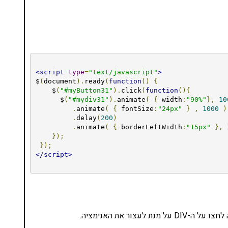
<script
type
=
"text/javascript"
>
$
(
document
).
ready
(
function
()
{
    $
(
"#myButton31"
).
click
(
function
(){
      $
(
"#mydiv31"
).
animate
(
{
 width
:
"90%"
},
10
.
animate
(
{
 fontSize
:
"24px"
}
,
1000
)
.
delay
(
200
)
.
animate
(
{
 borderLeftWidth
:
"15px"
},
});
});
</script>
צור את האנימציה.