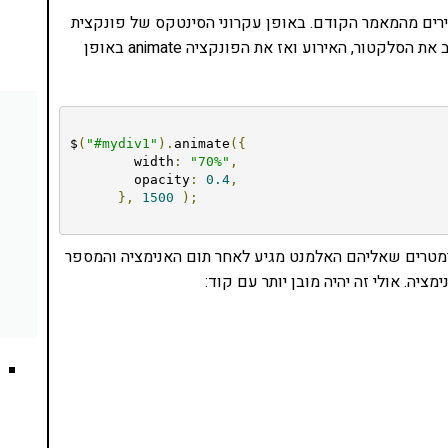
באמצעות ה-div הצהוב שאנו מכירים מהמאמר הקודם. באופן עקרוני הסינטקס של פונקצית
אנימציה פשוט למדי. כל מה שאני צריך לעשות זה לכתוב את הסלקטור, האירוע ואז את הפונקציה animate באופן
$
(
"#mydiv1"
).
animate
({
        width
:
"70%"
,
        opacity
:
0.4
,
},
1500
);
מטרים שאליהם האלמנט מגיע לאחר תום האנימציה והמספר