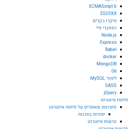
ECMAScript 6
ES20XX
מיקרו בקרים
רספברי פיי
Node.js
Express
Babel
docker
MongoDB
Git
לימוד MySQL
SASS
jQuery
פיתוח אינטרנט
פתרונות ומאמרים על פיתוח אינטרנט
יסודות בתכנות
נגישות אינטרנט
חדשות אינטרנט