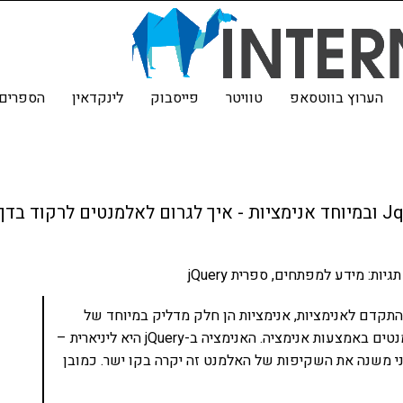
הערוץ בווטסאפ
טוויטר
פייסבוק
לינקדאין
הספרים 
מאמר זה מספר על אפקטים נוספים ב-Jquery ובמיוחד אנימציות - איך לגרום לא
תגיות:
מידע למפתחים
,
ספרית jQuery
להתקדם לאנימציות, אנימציות הן חלק מדליק במיוחד של
jQuery שמאפשרות לנו להזיז או לשנות תכונות של אלמנטים באמצעות אנימציה. האנימציה ב-jQuery היא ליניארית –
אני משנה את השקיפות של האלמנט זה יקרה בקו ישר. כמובן