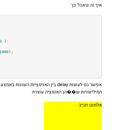
איך זה נראה? כך:
0
)
1000
);
המילישניות ש��הן האנמציה עוצרת.
אלמנט חביב