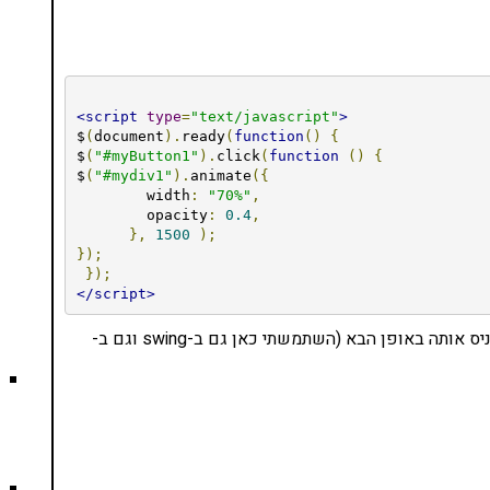
<script
type
=
"text/javascript"
>
$
(
document
).
ready
(
function
()
{
$
(
"#myButton1"
).
click
(
function
()
{
$
(
"#mydiv1"
).
animate
({
        width
:
"70%"
,
        opacity
:
0.4
,
},
1500
);
});
});
</script>
אם אתם משתמשים באנימציה לא ליניארית, אפשר להכניס אותה באופן הבא (השתמשתי כאן גם ב-swing וגם ב-