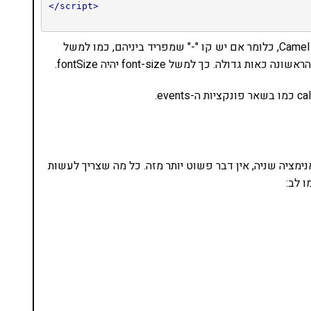
</script>
חשוב מאד להדגיש כי על כל הפרמטרים להיות ב-Camel case, כלומר אם יש קו "-" שמפריד ביניהם, כמו למשל
ימציה שניה, אין דבר פשוט יותר מזה. כל מה שצריך לעשות
ו לב: