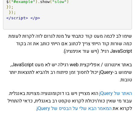
$
(
"#example"
).
show
(
"slow"
)
});
});
</script>
</p>
שימו לב לכמה מעט קוד כתבתי על מנת לגרום לזה לקרות לעומת
כמה שורות קוד הייתי צריך לכתוב אם הייתי כותב את זה בקוד
JavaScript רגיל. (ויש עוד אנימציה).
באתר אינטרנט / אפליקצית web רגילה יש לא מעט JavaScript,
שימוש ב-jQuery יכול לחסוך זמן פיתוח רב ולהביא לתוצאות יותר
טובות.
האתר של jQuery
הוא מצויין ויש בו דוקומנטציה מצוינת באנגלית.
עבור מי שאין כוח/יכולת לקרוא טקסט רב באנגלית, כדאי להתחיל
לקרוא את
המאמר הבא שלי על הבסיס של jQuery
.