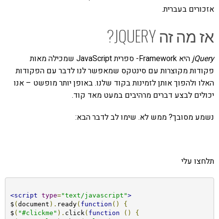
אזכורים בעברית.
אז מה זה JQUERY?
jQuery
היא Framework- ספרית JavaScript שמכילה מאות
פקודות מקוצרות עם סינטקס שמאפשר לנו לדבר עם הפקודות
האלו ולהפוך אותן לזמינות בקוד שלנו. באופן יותר מופשט – אנו
יכולים לבצע דברים מרהיבים במעט מאד קוד.
נשמע מסובך? ממש לא. שימו לב לדבר הבא:
תלחצו עלי
<script
type
=
"text/javascript"
>
$
(
document
).
ready
(
function
()
{
$
(
"#clickme"
).
click
(
function
()
{