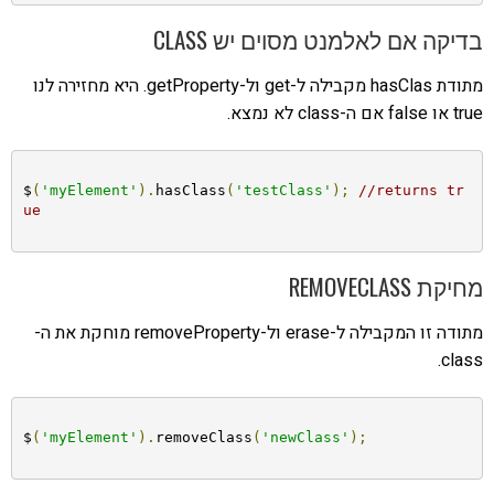
בדיקה אם לאלמנט מסוים יש CLASS
מתודת hasClas מקבילה ל-get ול-getProperty. היא מחזירה לנו
true או false אם ה-class לא נמצא.
$
(
'myElement'
).
hasClass
(
'testClass'
);
//returns tr
ue
מחיקת REMOVECLASS
מתודה זו המקבילה ל-erase ול-removeProperty מוחקת את ה-
class.
$
(
'myElement'
).
removeClass
(
'newClass'
);