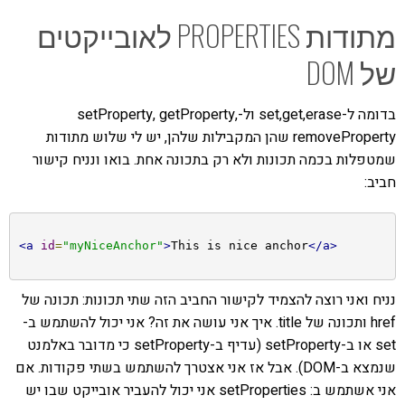
מתודות PROPERTIES לאובייקטים
של DOM
בדומה ל-set,get,erase ול-setProperty, getProperty,
removeProperty שהן המקבילות שלהן, יש לי שלוש מתודות
שמטפלות בכמה תכונות ולא רק בתכונה אחת. בואו ונניח קישור
חביב:
<a
id
=
"myNiceAnchor"
>
This is nice anchor
</a>
נניח ואני רוצה להצמיד לקישור החביב הזה שתי תכונות: תכונה של
href ותכונה של title. איך אני עושה את זה? אני יכול להשתמש ב-
set או ב-setProperty (עדיף ב-setProperty כי מדובר באלמנט
שנמצא ב-DOM). אבל אז אני אצטרך להשתמש בשתי פקודות. אם
אני אשתמש ב: setProperties אני יכול להעביר אובייקט שבו יש