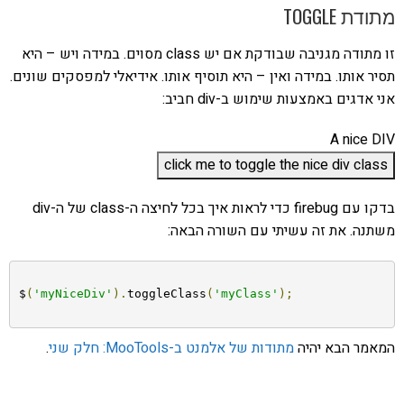
מתודת TOGGLE
זו מתודה מגניבה שבודקת אם יש class מסוים. במידה ויש – היא
תסיר אותו. במידה ואין – היא תוסיף אותו. אידיאלי למפסקים שונים.
אני אדגים באמצעות שימוש ב-div חביב:
A nice DIV
בדקו עם firebug כדי לראות איך בכל לחיצה ה-class של ה-div
משתנה. את זה עשיתי עם השורה הבאה:
$
(
'myNiceDiv'
).
toggleClass
(
'myClass'
);
המאמר הבא יהיה
מתודות של אלמנט ב-MooTools: חלק שני
.