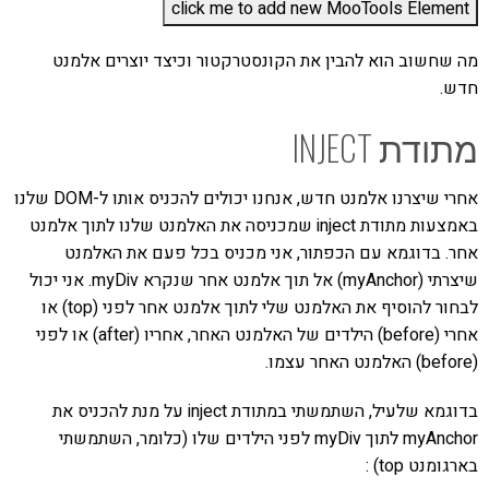
מה שחשוב הוא להבין את הקונסטרקטור וכיצד יוצרים אלמנט
חדש.
מתודת INJECT
אחרי שיצרנו אלמנט חדש, אנחנו יכולים להכניס אותו ל-DOM שלנו
באמצעות מתודת inject שמכניסה את האלמנט שלנו לתוך אלמנט
אחר. בדוגמא עם הכפתור, אני מכניס בכל פעם את האלמנט
שיצרתי (myAnchor) אל תוך אלמנט אחר שנקרא myDiv. אני יכול
לבחור להוסיף את האלמנט שלי לתוך אלמנט אחר לפני (top) או
אחרי (before) הילדים של האלמנט האחר, אחריו (after) או לפני
(before) האלמנט האחר עצמו.
בדוגמא שלעיל, השתמשתי במתודת inject על מנת להכניס את
myAnchor לתוך myDiv לפני הילדים שלו (כלומר, השתמשתי
בארגומנט top) :