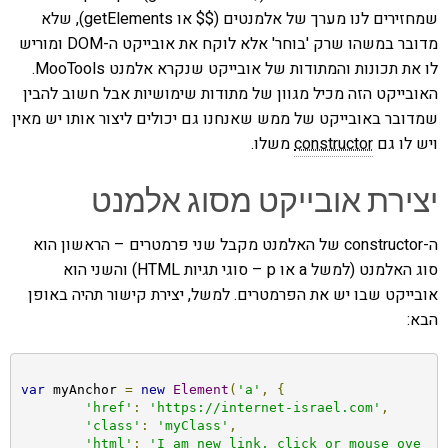
שמחזירים לנו מערך של אלמנטים ($$ או getElements), שלא
מדובר במשהו שרק 'בוחר' אלא לוקח את אובייקט ה-DOM ומוריש
לו את תכונות והמתודות של אובייקט שנקרא אלמנט MooTools.
האובייקט הזה מכיל מגוון של מתודות שימושיות אבל חשוב להבין
שמדובר באובייקט של ממש שאנחנו גם יכולים ליצור אותו יש מאין
ויש לו גם
constructor
משלו.
יצירת אובייקט מסוג אלמנט
ה-constructor של האלמנט מקבל שני פרמטרים – הראשון הוא
סוג האלמנט (למשל a או p – סוגי תגיות HTML) והשני הוא
אובייקט שבו יש את הפרמטרים. למשל, יצירת קישור תהיה באופן
הבא:
var
 myAnchor 
=
new
Element
(
'a'
,
{
'href'
:
'https://internet-israel.com'
,
'class'
:
'myClass'
,
'html'
:
'I am new link, click or mouse ove