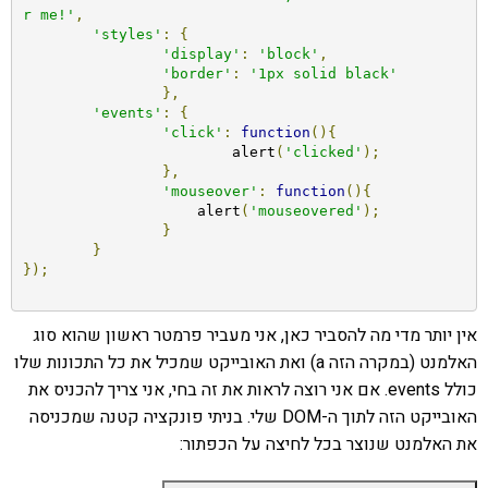
r me!'
,
'styles'
:
{
'display'
:
'block'
,
'border'
:
'1px solid black'
},
'events'
:
{
'click'
:
function
(){
	    		alert
(
'clicked'
);
},
'mouseover'
:
function
(){
		    alert
(
'mouseovered'
);
}
}
});
אין יותר מדי מה להסביר כאן, אני מעביר פרמטר ראשון שהוא סוג
האלמנט (במקרה הזה a) ואת האובייקט שמכיל את כל התכונות שלו
כולל events. אם אני רוצה לראות את זה בחי, אני צריך להכניס את
האובייקט הזה לתוך ה-DOM שלי. בניתי פונקציה קטנה שמכניסה
את האלמנט שנוצר בכל לחיצה על הכפתור: