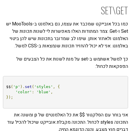
SET\GET
כמו בכל אובייקט שמכבד את עצמו, גם באלמנט ב-MooTools יש
Set ו-Get. צמד המתודות האלו מאפשרות לי לשנות תכונות של
האלמנט ולאחזר אותן. שימו לב שמדובר בתכונות שיש להן ביטוי
באלמנט. אני לא יכול להחזיר תכונות שנמצאות ב-CSS למשל.
כך למשל אשתמש ב-set על מנת לשנות את כל הצבעים של
הפסקאות לכחול:
$$
(
'p'
).
set
(
'styles'
,
{
'color'
:
'blue'
,
});
אני בוחר עם הסלקטור $$ את כל האלמנטים של p ומשנה את
התכונה styles לכחול. התכונה מקבלת אובייקט שיכול להכיל עוד
דברים חוץ מצבע. והנה הדוגמא החיה.