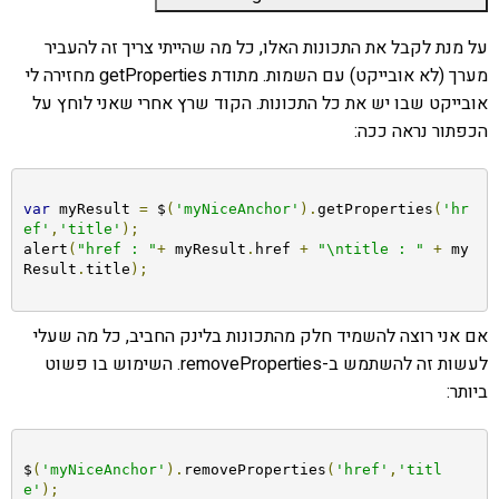
על מנת לקבל את התכונות האלו, כל מה שהייתי צריך זה להעביר
מערך (לא אובייקט) עם השמות. מתודת getProperties מחזירה לי
אובייקט שבו יש את כל התכונות. הקוד שרץ אחרי שאני לוחץ על
הכפתור נראה ככה:
var
 myResult 
=
 $
(
'myNiceAnchor'
).
getProperties
(
'hr
ef'
,
'title'
);
alert
(
"href : "
+
 myResult
.
href 
+
"\ntitle : "
+
 my
Result
.
title
);
אם אני רוצה להשמיד חלק מהתכונות בלינק החביב, כל מה שעלי
לעשות זה להשתמש ב-removeProperties. השימוש בו פשוט
ביותר:
$
(
'myNiceAnchor'
).
removeProperties
(
'href'
,
'titl
e'
);