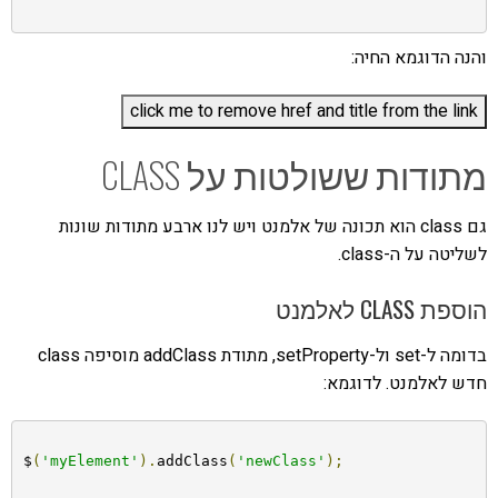
והנה הדוגמא החיה:
מתודות ששולטות על CLASS
גם class הוא תכונה של אלמנט ויש לנו ארבע מתודות שונות
לשליטה על ה-class.
הוספת CLASS לאלמנט
בדומה ל-set ול-setProperty, מתודת addClass מוסיפה class
חדש לאלמנט. לדוגמא:
$
(
'myElement'
).
addClass
(
'newClass'
);