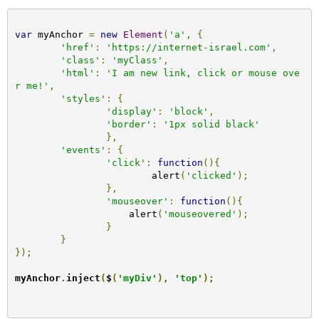
var
 myAnchor 
=
new
Element
(
'a'
,
{
'href'
:
'https://internet-israel.com'
,
'class'
:
'myClass'
,
'html'
:
'I am new link, click or mouse ove
r me!'
,
'styles'
:
{
'display'
:
'block'
,
'border'
:
'1px solid black'
},
'events'
:
{
'click'
:
function
(){
	    		alert
(
'clicked'
);
},
'mouseover'
:
function
(){
		    alert
(
'mouseovered'
);
}
}
});
myAnchor
.
inject
(
$
(
'myDiv'
),
'top'
);