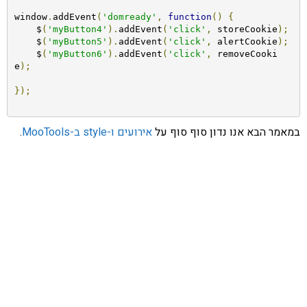
window
.
addEvent
(
'domready'
,
function
()
{
    $
(
'myButton4'
).
addEvent
(
'click'
,
 storeCookie
);
    $
(
'myButton5'
).
addEvent
(
'click'
,
 alertCookie
);
    $
(
'myButton6'
).
addEvent
(
'click'
,
 removeCooki
e
);
});
במאמר הבא אנו נדון סוף סוף על
אירועים ו-style ב-MooTools
.
אהבתם את התוכן שלי? נסו את
ספרי הלימוד שלי
פרויקט ספרי לימוד התכנות שלי עם אלפי קוראים
ותמיכה של חברות מובילות נועד לאפשר לכל אחד ואחת
ללמוד תכנות מעשי