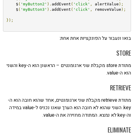
    $
(
'myButton2'
).
addEvent
(
'click'
,
 alertValue
);
    $
(
'myButton3'
).
addEvent
(
'click'
,
 removeValue
);
});
בואו ונעבור על הפונקציות אחת אחת:
STORE
מתודת store מקבלת שני ארגומנטים – הראשון הוא ה-key והשני
הוא ה-value.
RETRIEVE
מתודת retrieve מקבלת שני ארגומנטים, אחד שהוא חובה הוא ה-
key. השני שהוא לא חובה הוא הערך שאנו נכניס ל-value במידה
וה-key לא נמצא. המתודה מחזירה את ה-value.
ELIMINATE