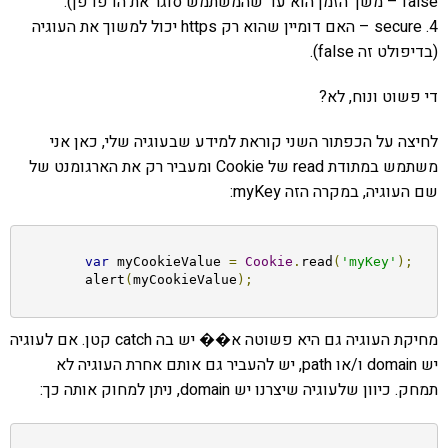
false – משך הזמן הוא עד שהמשתמש סוגר את הדפדפן).
4. secure – האם דומיין שהוא רק https יכול למשוך את העוגיה
(בדיפולט זה false).
די פשוט ונוח, לא?
לחיצה על הכפתור השני קוראת למידע שבעוגיה שלי, כאן אני
משתמש במתודת read של Cookie ומעביר רק את הארגומנט של
שם העוגיה, במקרה הזה myKey:
var
 myCookieValue 
=
Cookie
.
read
(
'myKey'
);
	alert
(
myCookieValue
);
מחיקת העוגיה גם היא פשוטה א�� יש בה catch קטן. אם לעוגיה
יש domain ו/או path, יש להעביר גם אותם אחרת העוגיה לא
תמחק. כיוון שלעוגיה שיצרנו יש domain, ניתן למחוק אותה כך: