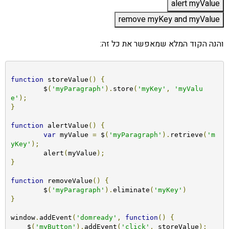
והנה הקוד המלא שמאפשר את כל זה:
function
 storeValue
()
{
	$
(
'myParagraph'
).
store
(
'myKey'
,
'myValu
e'
);
}
function
 alertValue
()
{
var
 myValue 
=
 $
(
'myParagraph'
).
retrieve
(
'm
yKey'
);
	alert
(
myValue
);
}
function
 removeValue
()
{
	$
(
'myParagraph'
).
eliminate
(
'myKey'
)
}
window
.
addEvent
(
'domready'
,
function
()
{
    $
(
'myButton'
).
addEvent
(
'click'
,
 storeValue
);