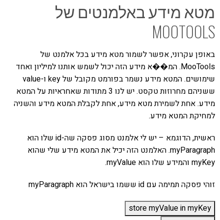
מטא מידע באלמנטים של
MOOTOOLS
באופן עקרוני, אפשר לשמור מטא מידע בכל אלמנט של
MooTools. המ��א מידע הזה יכול לשמש אותנו למיליון ואחד
שימושים. המטא מידע נשמר בפורמט מקובל של key ו-value
ששניהם מחרוזות טקסט. יש לנו 3 מתודות שאחראיות על המטא
מידע. אחת לשמירת מטא מידע, אחת לקבלת המטא מידע והשניה
למחיקת המטא מידע.
ראשית, הדוגמא – יש לי אלמנט מסוג פסקה שה-id שלו הוא
myParagraph. האלמנט הזה יכיל את המטא מידע שלי שהוא
myKey והמידע שלו הוא myValue.
זוהי פסקה תמימה עם id ששמו בישראל הוא myParagraph