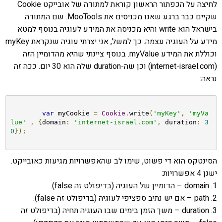
לחיצה על הכפתור הראשון קוראת למתודה של אובייקט Cookie
שקיים כבר ברגע שאנו מכניסים את MooTools. שם המתודה
בישראל הוא write והיא מכניסה את המידע לעוגיה בנוסף למטא
מידע על העוגיה עצמה. כך למשל, אני יצרתי עוגיה שנקראת myKey
וכוללת את המידע myValue. בנוסף ציינתי שהיא מהדומיין הזה
(internet-israel.com) וכן שה-duration שלה הוא 30 יום. ככה זה
נראה:
var
 myCookie 
=
Cookie
.
write
(
'myKey'
,
'myVa
lue'
,
{
domain
:
'internet-israel.com'
,
 duration
:
3
0
});
הסינטקס הוא די פשוט, שימו לב שהאפשרויות מגיעות כאובייקט.
ישנן 4 אפשרויות:
1. domain – הדומיין של העוגיה (בדיפולט זה false).
2. path – אם יש נתיב ספציפי לעוגיה (בדיפולט זה false).
3. duration – משך הזמן בימים שבו העוגיה תחיה (בדיפולט זה