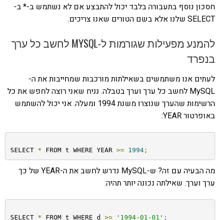
חסכון נוסף בתעבורה בלבד יכול להתבצע אם לא נשתמש ב-* ב-
SELECT שלנו אלא בשם הטורים שאנו צריכים.
להמנע מפעילות שגורמות ל-MYSQL לחשב כל ערך
בנפרד
לעתים אנו משתמשים בשאילתות מורכבות שמחייבות את ה-
MySQL לחשב כל ערך וערך בטבלה. נניח שאני רוצה לחפש את כל
הרשימות שהערך שנוצרו משנת 1994 ומעלה. אני יכול להשתמש
באופרטור YEAR:
SELECT 
*
 FROM t WHERE YEAR 
>=
1994
;
מה הבעיה עם זה? ש-MySQL נדרש לחשב את ה-YEAR של כך
ערך וערך. שאילתה נכונה יותר תהיה:
SELECT 
*
 FROM t WHERE d 
>=
'1994-01-01'
;