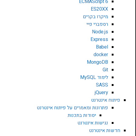
ECMAScript 6
ES20XX
מיקרו בקרים
רספברי פיי
Node.js
Express
Babel
docker
MongoDB
Git
לימוד MySQL
SASS
jQuery
פיתוח אינטרנט
פתרונות ומאמרים על פיתוח אינטרנט
יסודות בתכנות
נגישות אינטרנט
חדשות אינטרנט