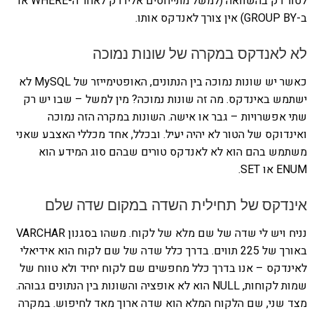
לטור רק בהשוואה (למשל מתייחסים אליו רק לאחר ה-WHERE או
ב-GROUP BY) אין צורך לאנדקס אותו.
לא לאנדקס במקרה של שונות נמוכה
כאשר יש שונות נמוכה בין הנתונים, האופטימייזר של MySQL לא
ישתמש באינדקס. מה זה שונות נמוכה? מין למשל – שבו יש רק
שתי אפשרויות – גבר או אישה. השונות במקרה הזה נמוכה
ואינדוקס של הטור לא יהיה יעיל. ובכלל, אחד מכללי האצבע שאני
משתמש בהם הוא לא לאנדקס טורים שבהם סוג המידע הוא
ENUM או SET.
אינדקס של תחילית השדה במקום שדה שלם
נניח ויש לי שדה של שם מלא של לקוח. משהו בסגנון VARCHAR
באורך של 225 תווים. בדרך כלל שדה של שם לקוח הוא אידיאלי
לאינדקס – אנו בדרך כלל מחפשים שם לקוח יחיד ולא טווח של
שמות לקוחות, NULL הוא לא אופציה והשונות בין הנתונים גבוהה.
מצד שני, שם הלקוח המלא הוא שדה ארוך מאד לחיפוש. במקרה