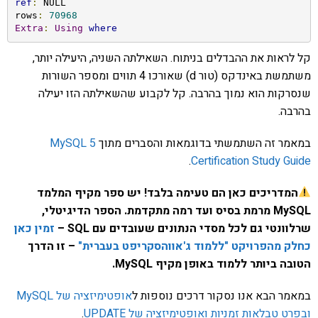
ref
:
 NULL

rows
:
70968
Extra
:
Using
where
קל לראות את ההבדלים בניתוח. השאילתה השניה, היעילה יותר,
משתמשת באינדקס (טור d) שאורכו 4 תווים ומספר השורות
שנסרקות הוא נמוך בהרבה. קל לקבוע שהשאילתה הזו יעילה
בהרבה.
במאמר זה השתמשתי בדוגמאות והסברים מתוך
MySQL 5
.
Certification Study Guide
המדריכים כאן הם טעימה בלבד! יש ספר מקיף המלמד
MySQL מרמת בסיס ועד רמה מתקדמת. הספר הדיגיטלי,
שרלוונטי גם לכל מסדי הנתונים שעובדים עם SQL –
זמין כאן
כחלק מהפרויקט "ללמוד ג'אווהסקריפט בעברית"
– זו הדרך
הטובה ביותר ללמוד באופן מקיף MySQL.
במאמר הבא אנו נסקור דרכים נוספות ל
אופטימיזציה של MySQL
ובפרט טבלאות זמניות ואופטימיזציה של UPDATE
.