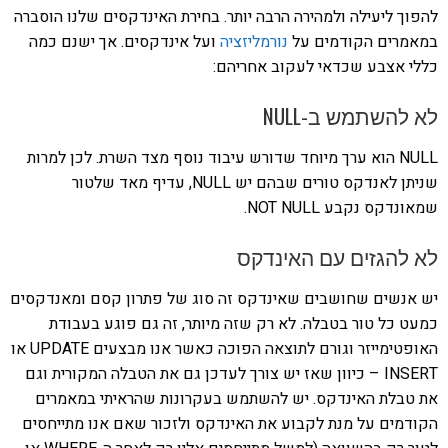
להפוך ליעילה ולמהירה הרבה יותר. בחירת האינדקסים שלנו הוסברה
במאמרים הקודמים על
נורמליזציה
ועל אינדקסים. אך ישנם כמה
כללי אצבע שכדאי לעקוב אחריהם:
לא להשתמש ב-NULL
NULL הוא ערך מיוחד שדורש עיבוד נוסף מצד השרת. לכן למרות
שניתן לאנדקס טורים שבהם יש NULL, עדיף מאד שלטור
שמאונדקס נקבע NOT NULL.
לא להגזים עם האינדקס
יש אנשים שחושבים שאינדקס זה סוג של פתרון קסם ומאנדקסים
כמעט כל טור בטבלה. לא רק שזה מיותר, זה גם פוגע בעבודת
האופטימייזר וגורם לתוצאה הפוכה כאשר אנו מבצעים UPDATE או
INSERT – כיוון שאז יש צורך לעדכן גם את הטבלה המקורית וגם
את טבלת האינדקס. יש להשתמש בעקרונות שהראיתי במאמרים
הקודמים על מנת לקבוע את האינדקס ולזכור שאם אנו מתייחסים