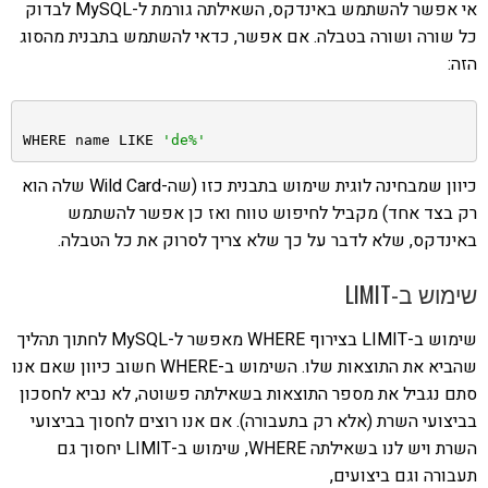
אי אפשר להשתמש באינדקס, השאילתה גורמת ל-MySQL לבדוק
כל שורה ושורה בטבלה. אם אפשר, כדאי להשתמש בתבנית מהסוג
הזה:
WHERE name LIKE 
'de%'
כיוון שמבחינה לוגית שימוש בתבנית כזו (שה-Wild Card שלה הוא
רק בצד אחד) מקביל לחיפוש טווח ואז כן אפשר להשתמש
באינדקס, שלא לדבר על כך שלא צריך לסרוק את כל הטבלה.
שימוש ב-LIMIT
שימוש ב-LIMIT בצירוף WHERE מאפשר ל-MySQL לחתוך תהליך
שהביא את התוצאות שלו. השימוש ב-WHERE חשוב כיוון שאם אנו
סתם נגביל את מספר התוצאות בשאילתה פשוטה, לא נביא לחסכון
בביצועי השרת (אלא רק בתעבורה). אם אנו רוצים לחסוך בביצועי
השרת ויש לנו בשאילתה WHERE, שימוש ב-LIMIT יחסוך גם
תעבורה וגם ביצועים,