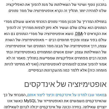
בתכנון נוסף ושינוי של השאילתות על מנת להפוך את האפליקציה
שלנו למהירה יותר. תהליך זה נקרא אופטימיזציה של מסד נתונים.
בתחילת המדריך על תכנון מסדי נתונים הזהרתי מראש שעולם מסדי
הנתונים הוא עולם שלם ועשיר ולא ניתן לצפות ממדריך זה להפוך
את הקוראים ל-
DBA
. נושא אופטימיזציה של מסדי הנתונים גם הוא
עולם בפני עצמו ומקיף תחומים רבים – מאופטימיזציה של השרת
עצמו, דרך אופטימיזציה של מבנה מסד הנתונים ועד אופטימיזציה
של השאילתות עצמן. ישנם אנשים המתמחים באופטימיזציה ובתי
תוכנה רבים מפתחים אפליקציות שמסייעות בתהליך. מאמר זה לא
אמור להפוך אתכם למומחים לאופטימיזציה (ואני לא מתיימר להיות
מומחה כזה) אלא ללמד כמה מהעקרונות הבסיסיים.
אופטימיזציה של אינדקסים
ב
מאמר שבו למדנו על אינדקסים וכיצד ליצור אותם
, הסברתי על כך
שהאינדקסים משמשים את האופטימייזר של MySQL כאשר אנו
יוצרים שאילתה. בחירה נכונה של אינדקסים יכולה לגרום לשאילתה