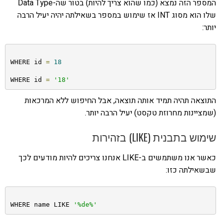
המספר הזה נמצא (כמו שהוא צריך להיות) בטור שה-Data Type
שלו הוא מסוג INT אז שימוש במספר בשאילתה יהיה יעיל הרבה
יותר:
WHERE id 
=
18
WHERE id 
=
'18'
התוצאה תהיה תמיד אותה תוצאה, אבל החיפוש ללא המרכאות
(שמציינות מחרוזת טקסט) יעיל הרבה יותר.
שימוש בתבנית (LIKE) בזהירות
כאשר אנו משתמשים ב-LIKE אנחנו צריכים להיות מודעים לכך
שבשאילתה כזו:
WHERE name LIKE 
'%de%'