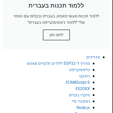
ללמוד תכנות בעברית
ללמוד תכנות מעשי מאפס, בעברית ובקלות עם הספר
שלי ״ללמוד ג׳אווהסקריפט בעברית״
לחצו כאן
מדריכים
מדריך ל-ESP32 לילדים ולהורים מאפס
טייפסקריפט
ריאקט
ECMAScript 6
ES20XX
מיקרו בקרים
רספברי פיי
Node.js