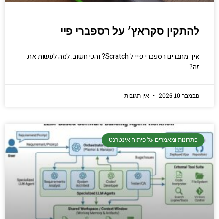
להתקין סקראץ׳ על רספברי פיי
איך מחברים רספברי פיי ל Scratch? והכי חשוב: למה לעשות את
זה?
נובמבר 10, 2025
אין תגובות
פתרונות ומאמרים על פיתוח אינטרנט