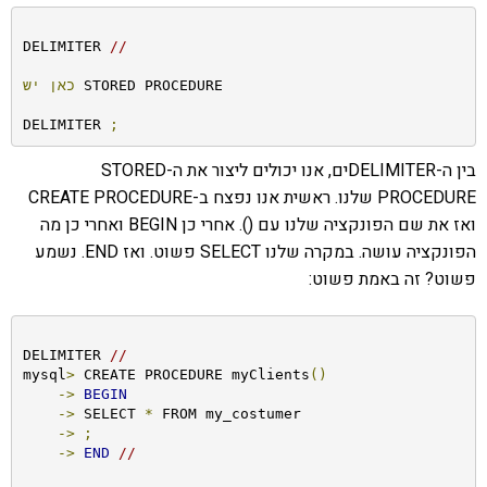
DELIMITER 
//
 STORED PROCEDURE

כאן
יש
DELIMITER 
;
בין ה-DELIMITERים, אנו יכולים ליצור את ה-STORED
PROCEDURE שלנו. ראשית אנו נפצח ב-CREATE PROCEDURE
ואז את שם הפונקציה שלנו עם (). אחרי כן BEGIN ואחרי כן מה
הפונקציה עושה. במקרה שלנו SELECT פשוט. ואז END. נשמע
פשוט? זה באמת פשוט:
DELIMITER 
//
mysql
>
 CREATE PROCEDURE myClients
()
->
BEGIN
->
 SELECT 
*
 FROM my_costumer

->
;
->
END
//