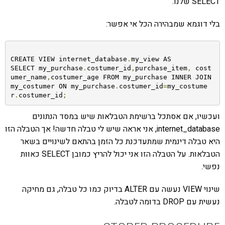
SELECT שלנו.
בלי דוגמא שמבהירה הכל אי אפשר:
CREATE VIEW internet_database
.
my_view AS 

SELECT my_purchase
.
costumer_id
,
purchase_item
,
 cost
umer_name
,
costumer_age FROM my_purchase INNER JOIN 
my_costumer ON my_purchase
.
costumer_id
=
my_costume
r
.
costumer_id
;
ועכשיו, אם אסתכל ברשימת הטבלאות שיש במסד הנתונים
internet_database, אני אראה שיש לי טבלה חדשה! אך הטבלה הזו
היא טבלה דינמית שמתעדכנת כל הזמן בהתאם לשינויים בשאר
הטבלאות. על הטבלה הזו אני יכול להריץ כמובן SELECT כאוות
נפשי.
שינוי VIEW נעשה עם ALTER בדיוק כמו כל טבלה, גם מחיקה
נעשית עם DROP בדומה לטבלה.