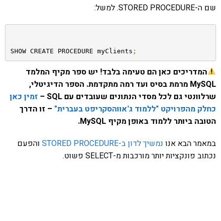
שם ה-STORED PROCEDURE. למשל:
SHOW CREATE PROCEDURE myClients
;
המדריכים כאן הם טעימה בלבד! יש ספר מקיף המלמד
MySQL מרמת בסיס ועד רמה מתקדמת. הספר הדיגיטלי,
שרלוונטי גם לכל מסדי הנתונים שעובדים עם SQL –
זמין כאן
כחלק מהפרויקט "ללמוד ג'אווהסקריפט בעברית"
– זו הדרך
הטובה ביותר ללמוד באופן מקיף MySQL.
במאמר הבא אנו
נמשיך לדון ב-STORED PROCEDURE
והפעם
נכתוב פונקציות יותר מורכבות מ-SELECT פשוט.
אהבתם את התוכן שלי? נסו את