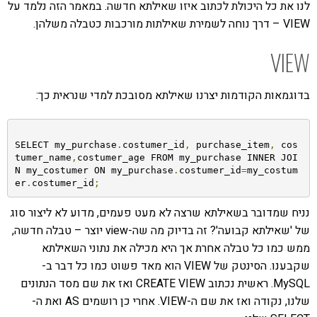
לנו את כל היכולת לכתוב איזו שאילתא חדשה. במאמר הזה נלמד על
VIEW – דרך נוחה לשמירת שאילתות מורכבות כטבלה משלהן.
VIEW
בדוגמאות הקודמות יצרנו שאילתא מסובכת למדי שנראית כך:
SELECT my_purchase
.
costumer_id
,
 purchase_item
,
 cos
tumer_name
,
costumer_age FROM my_purchase INNER JOI
N my_costumer ON my_purchase
.
costumer_id
=
my_costum
er
.
costumer_id
;
נניח שמדובר בשאילתא שרצה לא מעט פעמים, מדוע לא ליצור סוג
של 'שאילתא קבועה'? זה בדיוק מה שה-view יוצר – טבלה חדשה,
ממש כמו כל טבלה אחרת אך היא מכילה את נתוני השאילתא
שקבענו. הסינטק של VIEW הוא מאד פשוט כמו כל דבר ב-
MySQL. ראשית נכתוב CREATE VIEW ואז את שם מסד הנתונים
שלנו, נקודה ואז את שם ה-VIEW. אחרי כן רושמים AS ואת ה-