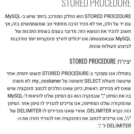
STORED PROCEDURE
STORED PROCEDURE הוא החלק המורכב ביותר שיש ב-MySQL.
עם יד על הלב, אני לא מכיר הרבה מפתחי ווב שמשתמשים בזה, אך
חשוב להכיר את הנושא הזה. מדובר בעצם בשפת התכנות של
MySQL שבאמצעותה אנו יכולים להריץ פונקציות יותר מורכבות
לביצוע פעולות שונות.
יצירת STORED PROCEDURE
בתחילה אנו נתמקד ב-STORED PROCEDURE פשוט יחסית. אחד
שיעשה פעולת SELECT פשוטה על my_costumer. לא משהו
שאנו לא מכירים. ראשית, כיוון שאנו הולכים לכתוב פונקציה שיש
בה את הסימן ";" שבמקרה הוא גם הסימן שלנו להראות ל-MySQL
שהפקודה שלנו הסתיימה, אנו צריכים להגדיר לו סימן אחר. הסימן
הזה נקרא DELIMITER. אחרי שאנו מגדירים לו DELIMITER של
'//', אנו צריכים לכתוב את הפונקציה ואז להגדיר חזרה את ה-
DELIMITER ל: ';'.