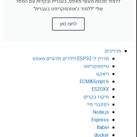
ללמוד תכנות מעשי מאפס, בעברית ובקלות עם הספר
שלי ״ללמוד ג׳אווהסקריפט בעברית״
לחצו כאן
מדריכים
מדריך ל-ESP32 לילדים ולהורים מאפס
טייפסקריפט
ריאקט
ECMAScript 6
ES20XX
מיקרו בקרים
רספברי פיי
Node.js
Express
Babel
docker