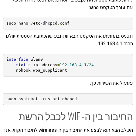
עם עורך הטקסט nano:
sudo nano 
/
etc
/
dhcpcd
.
conf
ונכניס בתחתיתו את הטקסט הבא שקובע שהכתובת הסטטית שלנו
תהיה 192.168.4.1.
interface
 wlan0

static
 ip_address
=
192.168
.
4.1
/
24
    nohook wpa_supplicant
נאתחל את השירות כך:
sudo systemctl restart dhcpcd
החיבור בין ה-WIFI לכבל הרשת
השלב הבא הוא לבצע את החיבור בין ה-wireless לחיבור הקווי. אנו