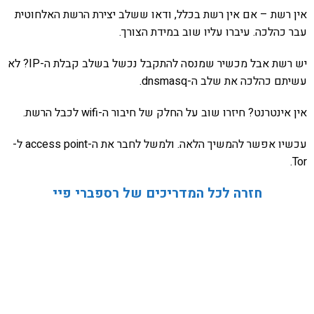
אין רשת – אם אין רשת בכלל, ודאו ששלב יצירת הרשת האלחוטית
עבר כהלכה. עיברו עליו שוב במידת הצורך.
יש רשת אבל מכשיר שמנסה להתקבל נכשל בשלב קבלת ה-IP? לא
עשיתם כהלכה את שלב ה-dnsmasq.
אין אינטרנט? חיזרו שוב על החלק של חיבור ה-wifi לכבל הרשת.
עכשיו אפשר להמשיך הלאה. ולמשל לחבר את ה-access point ל-
Tor.
חזרה לכל המדריכים של רספברי פיי
אהבתם את התוכן שלי? נסו את
ספרי הלימוד שלי
פרויקט ספרי לימוד התכנות שלי עם אלפי קוראים