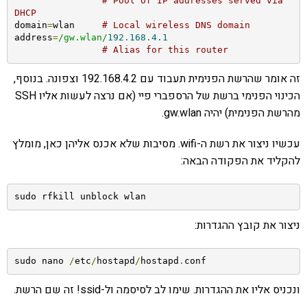
# Pool of IP addresses served via 
DHCP
domain
=
wlan     
# Local wireless DNS domain
address
=
/gw.wlan/
192.168
.
4.1
# Alias for this router
זה אומר שהרשת הפנימית תעבוד עם 192.168.4.2 וצפונה. בנוסף,
הכינוי הפנימי ברשת של הרספברי פיי (אם נרצה לעשות אליו SSH
מהרשת הפנימית) יהיה gw.wlan.
עכשיו ניצור את רשת ה-wifi. מסיבות שלא אכנס אליהן כאן, מומלץ
להקליד את הפקודה הבאה:
sudo rfkill unblock wlan
ניצור את קובץ ההגדרות:
sudo nano 
/
etc
/
hostapd
/
hostapd
.
conf
ונכניס אליו את ההגדרות. שימו לב לסיסמה ול-ssid! זה שם הרשת.