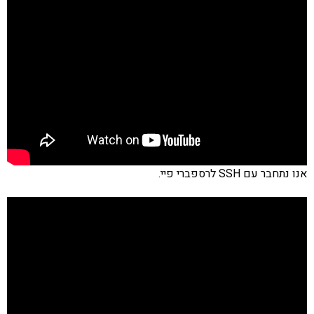
אנו נתחבר עם SSH לרספברי פיי.