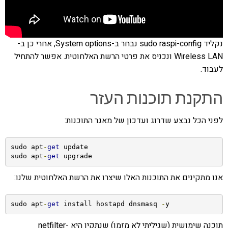
נקליד sudo raspi-config נבחר ב-System options, אחרי כן ב-
Wireless LAN ונכניס את פרטי הרשת האלחוטית. אפשר להתחיל
לעבוד.
התקנת תוכנות העזר
לפני הכל נבצע שדרוג ועדכון של מאגר התוכנות:
sudo apt
-
get
 update

sudo apt
-
get
 upgrade
אנו מתקינים את התוכנות האלו שיצרו את הרשת האלחוטית שלנו:
sudo apt
-
get
 install hostapd dnsmasq 
-
y
תוכנה שימושית (שגיליתי לא מזמן) שנתקין היא netfilter-