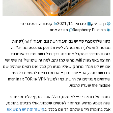
רן בר-זיק
פברואר 14, 2021
קטגוריה:
רספברי פיי
תגיות:
Raspberry Pi
תגובה אחת
כיוון שלרספברי פיי יש גם חיבור רשת וגם חיבור wi fi (לפחות
מגרסה 3 ומעלה), הוא מעולה ליצירת access point. מה זה? זה
בעצם מכשיר שמקבל אינטרנט דרך כבל רשת ומשדר אינטרנט
החוצה באמצעות wifi. ממש כמו נתב. למה זה שימושי? זה שימושי
אם יש לנו ממ"ד מרוחק שאליו מגיע רק כבל ואנו רוצים שתהיה שם
גם רשת טובה, או – יותר נכון – אם אנו רוצים להעמיס כל מיני
שירותים מעניינים על הרשת. כמו למשל VPN או TOR או man in
the middle שעליו כתבתי.
כתבתי על רספברי פיי לא מעט, כולל הסבר מקיף עליו. אני יודע
שזה נשמע מרתיע ובמיוחד לאנשים שכמוני, אולי מבינים בתוכנה,
אבל בחומרה הידע שלהם דל עם בכלל. ב
קישור הזה יש ממש את