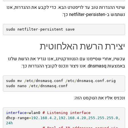
שינוי ההגדרות טוב עד לריסטרט הבא. כדי לקבע את ההגדרות, אנו
נשתמש ב-netfilter-persisten כך:
sudo netfilter
-
persistent save
יצירת הרשת האלחוטית
עכשיו, אחרי שסיימנו עם הנטוורקטינג, אנו נגדיר את הרשת שלנו
באמצעות dnsmasq. אנו ניצור ונכנס לקובץ ההגדרות כך:
sudo mv 
/
etc
/
dnsmasq
.
conf 
/
etc
/
dnsmasq
.
conf
.
orig

sudo nano 
/
etc
/
dnsmasq
.
conf
ונכניס אליו את הטקסט הזה:
interface
=
wlan0 
# Listening interface
dhcp
-
range
=
192.168
.
4.2
,
192.168
.
4.20
,
255.255
.
255.0
,
24h