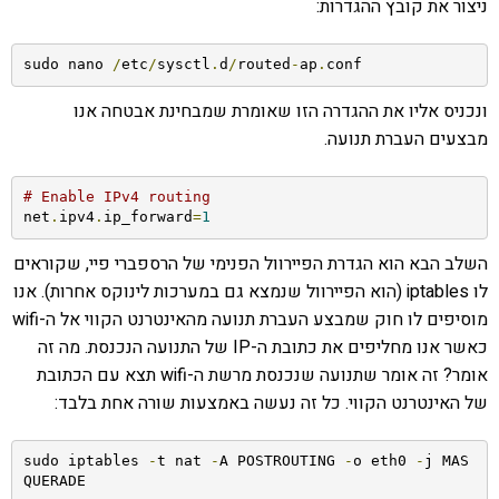
ניצור את קובץ ההגדרות:
sudo nano 
/
etc
/
sysctl
.
d
/
routed
-
ap
.
conf
ונכניס אליו את ההגדרה הזו שאומרת שמבחינת אבטחה אנו
מבצעים העברת תנועה.
# Enable IPv4 routing
net
.
ipv4
.
ip_forward
=
1
השלב הבא הוא הגדרת הפיירוול הפנימי של הרספברי פיי, שקוראים
לו iptables (הוא הפיירוול שנמצא גם במערכות לינוקס אחרות). אנו
מוסיפים לו חוק שמבצע העברת תנועה מהאינטרנט הקווי אל ה-wifi
כאשר אנו מחליפים את כתובת ה-IP של התנועה הנכנסת. מה זה
אומר? זה אומר שתנועה שנכנסת מרשת ה-wifi תצא עם הכתובת
של האינטרנט הקווי. כל זה נעשה באמצעות שורה אחת בלבד:
sudo iptables 
-
t nat 
-
A POSTROUTING 
-
o eth0 
-
j MAS
QUERADE