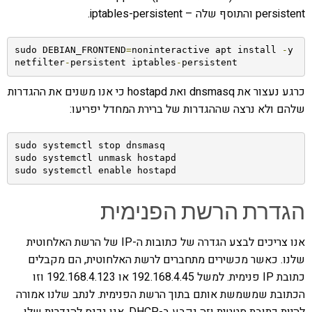
persistent והתוסף שלה – iptables-persistent.
sudo DEBIAN_FRONTEND
=
noninteractive apt install 
-
y 
netfilter
-
persistent iptables
-
persistent
כרגע נעצור את dnsmasq ואת hostapd כי אנו משנים את ההגדרות
שלהם ולא נרצה שההגדרות של ברירת המחדל יפריעו:
sudo systemctl stop dnsmasq

sudo systemctl unmask hostapd

sudo systemctl enable hostapd
הגדרת הרשת הפנימית
אנו צריכים לבצע הגדרה של כתובות ה-IP של הרשת האלחוטית
שלנו. כאשר מכשירים מתחברים לרשת האלחוטית, הם מקבלים
כתובת IP פנימית. למשל 192.168.4.45 או 192.168.4.123 וזו
הכתובת שמשמשת אותם בתוך הרשת הפנימית. לנתב שלנו אמורה
להיות כתובת סטטית וזה נקבע ב-DHCP. אנו נכנס להגדרות שלו