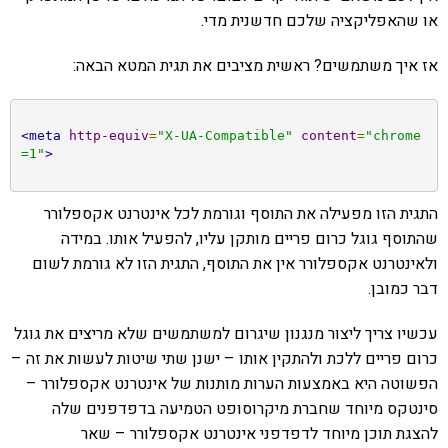
או שהאפליקציה שלכם חדשנית מדי.
אז איך משתמשים? ראשית מציבים את תגית המטא הבאה:
<meta
http-equiv
=
"X-UA-Compatible"
content
=
"chrome
=1"
>
התגית הזו מפעילה את התוסף וגורמת לכל אינטרנט אקספלורר
שהתוסף גוגל כרום פריים מותקן עליו, להפעיל אותו. במידה
ולאינטרנט אקספלורר אין את התוסף, התגית הזו לא גורמת לשום
דבר כמובן.
עכשיו צריך ליצור מנגנון שיגרום למשתמשים שלא מריצים את גוגל
כרום פריים ללכת ולהתקין אותו – ישנן שתי שיטות לעשות את זה –
הפשוטה היא באמצעות הערות מותנות של אינטרנט אקספלורר –
סינטקס מיוחד שחברת מיקרוסופט הטמיעה בדפדפנים שלה
להצגת תוכן מיוחד לדפדפני אינטרנט אקספלורר – שאר