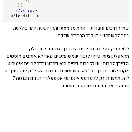
});
</script>
  <![endif]-->
שתי הדרכים עובדות – אחת מנומסת יותר והשניה יותר כוללנית –
במה להשתמש? זו כבר הבחירה שלכם.
ללא ספק גוגל כרום פריים היא דרך מצוינת עבור חלק
מהאפליקציות. כדאי לזכור שמשתמשים מאד לא אוהבים תוספים
ולפיכך למרות שגוגל כרום פריים היא פתרון נהדר לבעית אינטרנט
אקספלורר, בדרך כלל לא משתמשים בו ברוב האפליקציות. ניתן גם
להשתמש בו רק לדפדפני אינטרנט אקספלורר ישנים מגרסה 7
ומטה – אם משנים את הקוד המותנה.
אהבתם את התוכן שלי? נסו את
ספרי הלימוד שלי