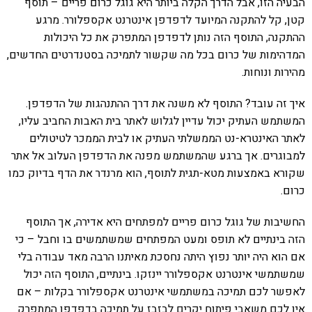
הבעיה הזו, אבל הדרך הקלה ביותר היא גוגל כרום פריים – תוסף
קטן, קל להתקנה המיועד לדפדפן אינטרנט אקספלורר. מרגע
ההתקנה, התוסף הזה נותן לדפדפן המתפרק את כל היכולות
המדהימות של כרום בכל מה שקשור לתמיכה בסטנדרטים החדשים,
מהירות ונוחות.
איך זה עובד? התוסף לא משנה את דרך ההתנהגות של הדפדפן.
המשתמש העתיק יכול עדיין לגלוש לאתר בית האבות החביב עליו,
לאתר האינטרא-נט הממשלתי העתיק או לבית הממכר לטיטולים
למבוגרים. אך ברגע שהמשתמש מפנה את הדפדפן העלוב אל אתר
שקורא באמצעות מטא-תגית לתוסף, הוא מרנדר את הדף בדיוק כמו
כרום.
החשיבות של גוגל כרום פריים למפתחים היא אדירה, אך התוסף
הזה בינתיים לא תופס ומעט המפתחים שמשתמשים בו וחבל – כי
אם הוא היה יותר נפוץ היתה נחסכת מאיתנו הרבה מאד עבודה בלי
שמשתמשי אינטרנט אקספלורר יינזקו. בינתיים, התוסף הזה יכול
לאפשר לכם תמיכה במשתמשי אינטרנט אקספלורר בקלות – אם
אין לכם משאבי פיתוח יקרים לבזבז על תמיכה בדפדפן המתפרק