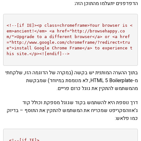
הדפדפנים יתעלמו מהתוכן הזה:
<!--[if IE]><p class=chromeframe>Your browser is <
em>ancient!</em> <a href="http://browsehappy.co
m/">Upgrade to a different browser</a> or <a href
="http://www.google.com/chromeframe/?redirect=tru
e">install Google Chrome Frame</a> to experience t
his site.</p><![endif]-->
בתוך ההערה המותנית יש בקשה (במקרה של הדוגמה הזו, שלקחתי
מ-HTML 5 Boilerplate, לא מנומסת במיוחד) שמבקשת
מהמשתמש להתקין את גוגל כרום פריים.
דרך נוספת היא להשתמש בקוד שגוגל מספקת וכולל קוד
ג'אווהסקריפט שמכריח את המשתמש להתקין את התוסף – בדיוק
כמו פלאש:
<!--[if IE]>
