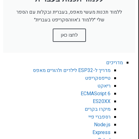
ללמוד תכנות מעשי מאפס, בעברית ובקלות עם הספר
שלי ״ללמוד ג׳אווהסקריפט בעברית״
לחצו כאן
מדריכים
מדריך ל-ESP32 לילדים ולהורים מאפס
טייפסקריפט
ריאקט
ECMAScript 6
ES20XX
מיקרו בקרים
רספברי פיי
Node.js
Express