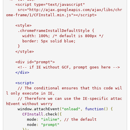
    <script type="text/javascript" 

     src="http://ajax.googleapis.com/ajax/libs/chr
ome-frame/1/CFInstall.min.js"></script>

    <style>

     .chromeFrameInstallDefaultStyle {

       width: 100%; /* default is 800px */

       border: 5px solid blue;

     }

    </style>

    <div id="prompt">

     <!-- if IE without GCF, prompt goes here -->
</div>
<script>
// The conditional ensures that this code wil
l only execute in IE,
// Therefore we can use the IE-specific attac
hEvent without worry
     window
.
attachEvent
(
"onload"
,
function
()
{
CFInstall
.
check
({
         mode
:
"inline"
,
// the default
         node
:
"prompt"
});