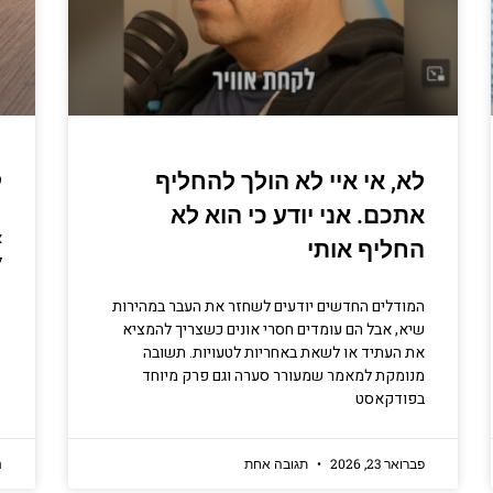
 בתכנות
טחת מידע ומידע יסודי וחשוב שגם
ים לא תמיד יודעים.
לא, אי איי לא הולך להחליף
ל
אתכם. אני יודע כי הוא לא
סו עכשיו
החליף אותי
ל
המודלים החדשים יודעים לשחזר את העבר במהירות
שיא, אבל הם עומדים חסרי אונים כשצריך להמציא
את העתיד או לשאת באחריות לטעויות. תשובה
מנומקת למאמר שמעורר סערה וגם פרק מיוחד
בפודקאסט
פברואר 23, 2026
תגובה אחת
נ