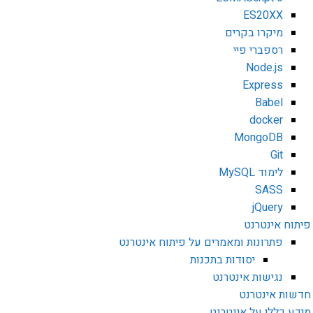
ES20XX
מיקרו בקרים
רספברי פיי
Node.js
Express
Babel
docker
MongoDB
Git
לימוד MySQL
SASS
jQuery
פיתוח אינטרנט
פתרונות ומאמרים על פיתוח אינטרנט
יסודות בתכנות
נגישות אינטרנט
חדשות אינטרנט
מידע כללי על אינטרנט