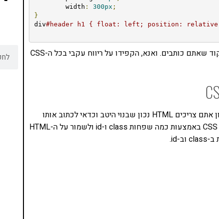
	width
:
300px
;
}
div
#header h1 { float: left; position: relative
לא משנה באיזו שיטה אתם משתמשים, תהיו עקביים בקוד שאתם כותבים. ואנא, הקפידו על ריווח עקבי בכל ה-CSS
פה מדובר בנקודה חשובה, על מנת שיהיה לכם CSS נכון אתם צריכים HTML נכון שבנוי היטב וכדאי לכתוב אותו
קודם ולהוסיף את ה-CSS אחר כך. כך גם אפשר לכתוב CSS באמצעות כמה שפחות class ו-id ולשמור על ה-HTML
נסו את ספרי הלימוד שלי