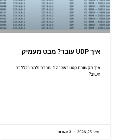
יסודות
קריפטוגרפיה, ביצועים, אב
מתכנתים מנוס
איך UDP עובד? מבט מעמיק
הכנ
איך תקשורת udp בשכבה 4 עובדת ולמה בכלל זה
חשוב?
ינואר 25, 2026
3 תגובות