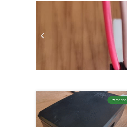
רספברי פיי