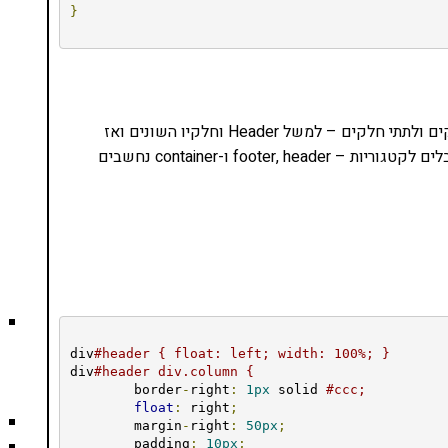
}
כדאי להשתמש בהערות על מנת לחלק את ה-CSS לחלקים ולתתי חלקים – למשל Header וחלקיו השונים ואז
container וחלקיו השונים. כדאי להשתמש בשמות מקובלים לקטגוריות – footer, header ו-container נחשבים
div
#header { float: left; width: 100%; }
div
#header div.column {
	border
-
right
:
1px
 solid 
#ccc;
float
:
 right
;
	margin
-
right
:
50px
;
	padding
:
10px
;