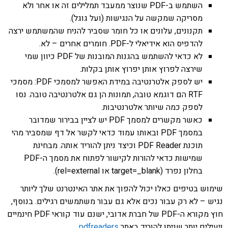
השתמש ב-PDF שנוצר ממעבד תמלילים זה או אחר ולא
מסריקה שמקשה על הנגישות (ועל גוגל).
תקנונים, עלונים או כל חומר שסביר להניח שהמשתמש ירצה
להדפיס הוא אידיאלי ל-PDF. חומרים אחרים – לא.
לא כדאי להשתמש בהגנות המובנות של PDF כיוון שמי
שירצה לפרוץ אותן יפרוץ אותן בקלות.
יש לספק אלטרנטיבה במידת האפשר למסמכי PDF: מסמכי
RTF הם דוגמא טובה, תמונות הן גם אלטרנטיבה טובה. נסו
לספק כמה שיותר אלטרנטיבות.
כאשר מקשרים למסמך PDF יש לציין בבירור שמדובר
במסמך PDF ובאותו עמוד כדאי לקשר אל דף שמסביר מהי
תוכנת PDF Reader וכיצד ניתן להוריד אותה. מבחינת
שמישות כדאי להורות לקישור לפתוח את מסמך ה-PDF
בחלון נפרד (target=_blank או rel=external).
שימוש בטיפים כאלו יכול להפוך את אתר האינטרנט שלך ליותר
נגיש – לא רק עבור נכים אלא גם עבור משתמשים רגילים. בנוסף,
חוץ מקורא ה-PDF של חברת אדובי, ישנם עוד קוראי PDF חינמיים
ויעילים יותר שניתן להוריד באתר
pdfreaders
.