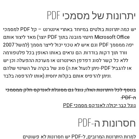
יתרונות של מסמכי PDF
למסמכי PDF יש כמה יתרונות בולטים במיוחד באתרי אינטרנט – קל
מאד ליצור אותם (יוצר PDF חינמי מובנה בתוך Microsoft Office
2007 למשל) וגם איש לא טכני יכול לייצר מסמך PDF יפה ממסמך
וורד תוך דקות בודדות. הם נראים באותו האופן בכל פלטפורמה
ללא כל קשר לסוג דפדפן האינטרנט או מערכת ההפעלה וכן יש
סוג של בקרה על השינוי שלהם (ניתן לנעול את ה-PDF או להגביל
אותו להדפסה בלבד) וניתן להדפיס אותם בקלות יחסית.
בנוסף לכל היתרונות האלו, גוגל גם מסוגלת לאנדקס חלק ממסמכי
ה-PDF.
גוגל כבר יכולה לאנדקס מסמכי PDF
חסרונות ה-PDF
למרות היתרונות המרובים, ל-PDF יש חסרונות לא פשוטים