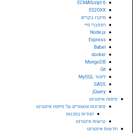
ECMAScript 6
ES20XX
מיקרו בקרים
רספברי פיי
Node.js
Express
Babel
docker
MongoDB
Git
לימוד MySQL
SASS
jQuery
פיתוח אינטרנט
פתרונות ומאמרים על פיתוח אינטרנט
יסודות בתכנות
נגישות אינטרנט
חדשות אינטרנט