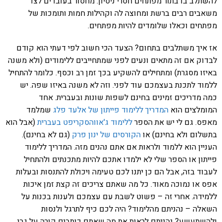
להשתלב בו בתור מפתחים חסרי ניסיון: מחסור בעובדים לצד
משאבים רבים ברשת ומחוצה לה וקהילות חמות ותומכות של
מפתחים וכאלו שלומדים להיות מפתחים.
אז איך משתלבים בתחום? הצעד הכי חשוב לפי דעתי הוא קודם
לבדוק אם זה מתאים ונעים לפני שמתחייבים ללימודים (ולא משנה
באיזו מסגרת) ומתחילים להשקיע בכך זמן רב וכסף. כלומר להתחיל
ללמוד לתכנת בעצמכם עוד לפני. וזה לא משנה באיזו שפה. יש
כמה מדריכים זמינים בחינם לשפות שונות ובעברית. אחד
המומלצים הוא
המדריך ללימוד פייתון של אלעד פלג
שמלמד
מאפס. גם לי יש את הספר
ללימוד ג'אווהסקריפט בעברית
(אבל הוא
בתשלום ולא בחינם) או
הקורסים של ינון פרק
(גם לא בחינם).
העניין הוא ללמוד ולראות אם אתם נהנים מזה. המדריך ללימוד
פייתון או הספר שלי לא ילמדו אתכם להיות מתכנתים ולהתחיל
לעבוד בזה, אבל הם כן יתנו לכם טעימה ויכולת להתנסות ובעלות
אפס או נמוכה מאוד. כל מה שאתם צריכים זה קצת זמן איכות
ללמידה. אחרי זה – פשוט לשבת עם עצמכם ולענות בכנות על
השאלה – נהניתם מהלימוד? היה לכם כיף לתרגל ולנסות
ולהשתעשע? נהניתם לראות את מה שאתם כותבים קורה על גבי