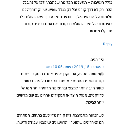
בגלל הנסיבות – תתעלמו מכל מה שכתבתי ולכו על זה בכל
הכח. רק לא דרך קורס זבל רק בגלל שאיש שיווק דוחף לכם
חלומות על ארבעים אלף בחודש. תמיד עדיף מישהו שלמד לבד
באינטרנט על מישהו שלמד בקורס. אם אתם צריכים קורס
תשקלו מחדש.
Reply
ניר
הגיב:
ספטמבר 15, 2019 בשעה 10:05 am
@מוטעה ומטעה, אני סקרן איפה אתה בהיטק שפיתוח
קוד נחשב ״התחתית״. מפתח טוב בטכנולוגיה נדרשת
קשה הרבה יותר למצוא ובהתאמה מרוויח יותר ממנהל
פרויקטים, מנהל מוצר או תפקידים אחרים עם שם מרשים
יותר כביכול.
כשהבועה מתפוצצת, וזה קורה מדי פעם בתחום, מפתחים
הם האחרונים שיפוטרו והראשונים שימצאו עבודה חדשה.