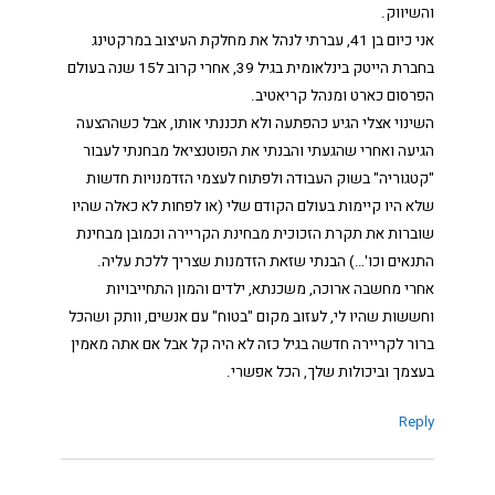
והשיווק.
אני כיום בן 41, עברתי לנהל את מחלקת העיצוב במרקטינג
בחברת הייטק בינלאומית בגיל 39, אחרי קרוב ל15 שנה בעולם
הפרסום כארט ומנהל קריאטיב.
השינוי אצלי הגיע כהפתעה ולא תכננתי אותו, אבל כשההצעה
הגיעה ואחרי שהגעתי והבנתי את הפוטנציאל מבחנתי לעבור
"קטגוריה" בשוק העבודה ולפתוח לעצמי הזדמנויות חדשות
שלא היו קיימות בעולם הקודם שלי (או לפחות לא כאלה שהיו
שוברות את תקרת הזכוכית מבחינת הקריירה וכמובן מבחינת
התנאים וכו'…) הבנתי שזאת הזדמנות שצריך ללכת עליה.
אחרי מחשבה ארוכה, משכנתא, ילדים והמון התחייבויות
וחששות שהיו לי, לעזוב מקום "בטוח" עם אנשים, וותק ושהכל
ברור לקריירה חדשה בגיל כזה לא היה קל אבל אם אתה מאמין
בעצמך וביכולות שלך, הכל אפשרי.
Reply