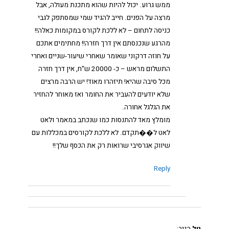
ממש גרוע. יכול להיות שהוא מתכנת מעולה, אבל
מרצה על הפנים. חייב להגיד שמי שמסתפק לגבי
כניסה לתחום – לא ללכת לקורס במקומות כאלה!!
מהרגע שנכנסתם אין דרך חזרה!! מחתימים אתכם
על חוזה דרקוני שאומר שאחרי שיעור-שניים ואחרי
התשלום מראש – כ- 20000 ש"ח, אין דרך חזרה
מכל סיבה שהיא! תיזהרו מאוד! יש הרבה מרצים
שלא יודעים להעביר את החומר ואז מאוחר להחזיר
את הגלגל אחורה.
מומלץ מאד להתנסות כמו שנכתב במאמר ולאט
לאט ל��תקדם. לא ללכת לקורסים במכללות עם
שיווק אגרסיבי שרואות רק את הכסף שלך!!
Reply