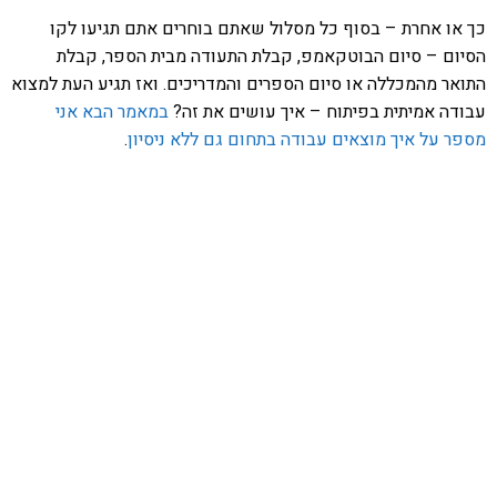
כך או אחרת – בסוף כל מסלול שאתם בוחרים אתם תגיעו לקו
הסיום – סיום הבוטקאמפ, קבלת התעודה מבית הספר, קבלת
התואר מהמכללה או סיום הספרים והמדריכים. ואז תגיע העת למצוא
עבודה אמיתית בפיתוח – איך עושים את זה?
במאמר הבא אני
מספר על איך מוצאים עבודה בתחום גם ללא ניסיון
.
אהבתם את התוכן שלי? נסו את
ספרי הלימוד שלי
פרויקט ספרי לימוד התכנות שלי עם אלפי קוראים
ותמיכה של חברות מובילות נועד לאפשר לכל אחד ואחת
ללמוד תכנות מעשי
לחצו כאן