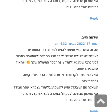
אני מתכוון מבחינה 'עסקית', במטרה למצוא מקצע מכניס
בפיתוח בעוד כמה שנים.
Reply
שלמה
הגיב:
ינואר 17, 2022 בשעה 4:32 am
מה זה אומר שאי אפשר להגיע לעבודה דרך החומרים
באינטרנט? אני לא מבוגר כל כך אבל התחלתי להתעסק בתחום
לפני כחצי שנה, אני לומד js (מהספר המעולה שלך
) ומאוד
אוהב את השפה
אני לא מתחבר לקרוסים בוידאו וכדומה, הרבה יותר קשה
להתרכז בזה
השאלה אם יש בכלל עניין להשקיע בלימוד עצמי או שזה אבוד?
אני מתכוון מבחינה 'עסקית', במטרה למצוא מקצע מכניס
גלילה
בפיתוח בעוד כמה שנים.
לראש
Reply