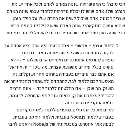
הכי טובה" כי האפשרויות שונות מאדם לאדם ולכל אחד יש את
הנתיב שלו. אדם שיש לו יכולת מדהימה ללימוד עצמי שונה מאדם
שצריך הכוונה. אדם שיכול לשים את החיים שלו על הולד בזמן
שהוא עושה בוטקאמפ שונה מאדם שיש לו ילדים קטנים בבית.
הכל שונה ואין נתיב אחד. יש מספר דרכים להתחיל ללמוד ברצינות:
לימוד עצמי – אפשרי – אבל הבעיה היא שזה יביא אתכם עד
לנקודה מסוימת וקשה לעשות את זה מאוד. גם עם
ספרים/קורסים אינטרנטיים חינמיים או בתשלום – זה לא
פשוט בכלל ומחייב משמעת עצמית. מה שכן – זה אידיאלי
אם אתם כבר עובדים בעבודה בתחום אחר ושוקלים. זה
מאפשר לכם ללמוד לבד, להתקדם, להשתפר ולהכיר יותר את
השוק. מה שכן – אם החלטתם ללמוד לבד – אתם חייבים
להגדיר לעצמכם את קו הסיום עוד לפני ההתחלה. לדוגמה,
בג'אווהסקריפט משהו כזה:
לסיים את כל התרגילים בספרים ללמוד ג'אווהסקריפט
בעברית, ללמוד Node.js בעברית וללמוד ריאקט בעברית.
לבנות אתר אינטרנט בטכנולוגיה של Node.js וריאקט לחבר