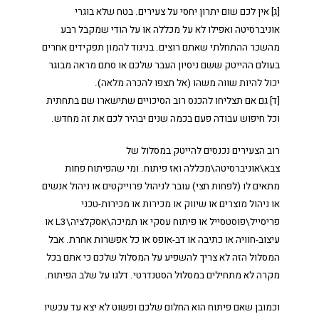
[ג] אין לכם שום יתרון יחסי על צעירים. בטח שלא בוגרי
אוניברסיטה ואפילו לא על מכללה או על הודי שמקבל רבע
מהשכר ההתחלתי שאתם רוצים. בניגוד להמון תפקידים אחרים
בעולם ההייטק ששם ניסיון העבר שלכם או סתם מראה מבוגר
יכול להיות שווה משהו (אל תצפו להכרה מלאה).
[ד] גם אם תצליחו להכנס רוב הסיכויים שתישארו שם בתחתית
וכל חיפוש עבודה פעם בכמה שנים יבהיר לכם את זה מחדש.
רוב הצעירים נכנסים להייטק במסלול של
צבא\אוניברסיטה\מכללה ואז פיתוח. ומי שהפיתוח פחות
מתאים לו (לפחות חצי) עובר לניהול פרוייקטים או ניהול אנשים
או ניהול מוצרים או שיווק או מכירות או מכירות-טכני
פריסייל\פוסטסייל או פיתוח עסקי או תמיכה\אסקלציה\L3 או
עיצוב-חוויה או כתיבה או דב-אופס או כל אפשרות אחרת. אבל
המסלול הזה לא צריך להשפיע על המסלול שלכם כי אתם בכל
מקרה לא מתחילים במסלול הסטנדרטי. דלגו על שלב הפיתוח.
וכמובן שאם פיתוח הוא החלום שלכם ופשוט לא יצא עד עכשיו