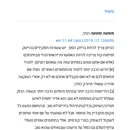
Reply
מוטעה ומטעה
הגיב:
ספטמבר 12, 2019 בשעה 11:44 am
הכיוון צריך להיות בדיוק הפוך. יש עשרות תפקידים בהייטק
ופיתוח קוד צריכה להיות האפשרות *האחרונה* מבחינתכם
(אלא אם אתם ממש בטוחים שזה מה שאתם רוצים). למה?
[א] דורש הרבה יותר לימוד מהתחומים האחרים. תגלו אם
מתאים לכם או לא ואם מקבלים אתכם או לא רק אחרי השקעה
אדירה שאולי תיזרק כולה.
[ב] הדרישות הרבה יותר גבוהות והסינון הרבה יותר קשוח. הנזק
שעלול להגרם ממפתח לא טוב הוא אדיר יחסית לאיש
תמיכה\שיווק\בדיקות\ניהול-ביניים לא טוב. ובהתאם כמעט כל
מקום מתבכיין על מחסור אבל לא שמעתי על אף אחד שיסכים
לשקול להעסיק בוגרי קורסים. אולי בתחומים שונים משלי.
עדיף לשלם גם כפול על מישהו שבטוחים שהוא טוב.