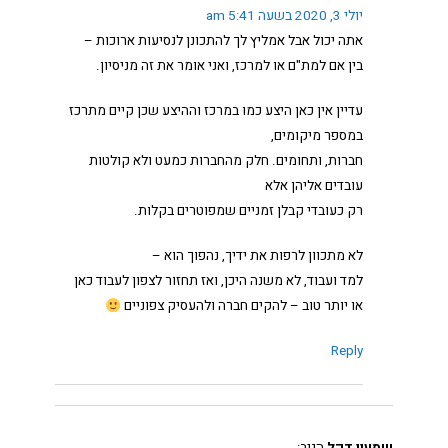
יולי 3, 2020 בשעה 5:41 am
אתה יכול אבל אמליץ לך להתכונן לנסיעות ארוכות –
בין אם למת"ם או למרכז, ואני אומר את זה מניסיון.
עדיין אין כאן היצע כמו במרכז וההיצע שכן קיים מתרכז
במספר מיקומים,
חברות, ותחומים. חלק מהחברות כמעט ולא קולטות
עובדים אליהן אלא
רק כעובדי קבלן זמניים שמפוטרים בקלות.
לא מתכוון לרפות את ידיך, נהפוך הוא –
למד ועבוד, לא משנה היכן, ואז תחזור לצפון לעבוד כאן
או יותר טוב – להקים חברה ולהעסיק צפוניים
Reply