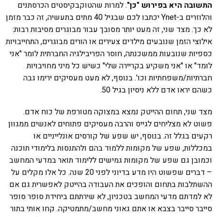
התשובה היא בפירוש "כן"
. למרות שהטוקבקיסטים הכרסתנים
והלוזרים ב-Ynet יכתבו לכם שבגיל 40 מתים בתעשיה, זה כבר מזמן
לא כך. מצד שני, זה מעט יותר מסובך עבור מבוגרים מסיבות רבות:
אילוצי הזמן שנובעים מילדים צעירים או הורים מבוגרים, התחייבויות
כספיות שנובעות ממשכנתה, חוסר הפריבילגיה החברתית לומר "אני
לומד" או "אני משקיע בקריירה שלי" כשיש כל מיני מחויבויות
חברתיות/משפחתיות וכו'. בנוסף, לא מעט מעסיקים ירימו גבה
כשהם יראו אדם ללא ניסיון בגיל 50.
מצד שני, תחום ההייטק נמצא במצוקה מטורפת של כוח אדם.
פשוט לא מצליחים לגייס והרבה מעסיקים פתוחים לאנשים ממגוון
רקעים בגלל זה. בנוסף, יש שפע של קורסים אונלייניים או
במכללות, שפע של מקומות ללמוד בהם ולהתנסות בלימודי תוכנה
וכמובן גם שפע של מקומות גמישים ללימוד תואר במדעי המחשב
– דברים שפשוט היו מדע בדיוני לפני 20 שנה. כל אלו מקלים על
ההשתלבות בתחום והופכים את העבודה בהייטק לאפשרית גם אם
לא למדתם מדעי המחשב בטכניון, לא שירתתם ביחידת סופר סופר
סייבר סייבר בצבא או אתם גאוני מחשב/מתמטיקה. קחו אותי בתור