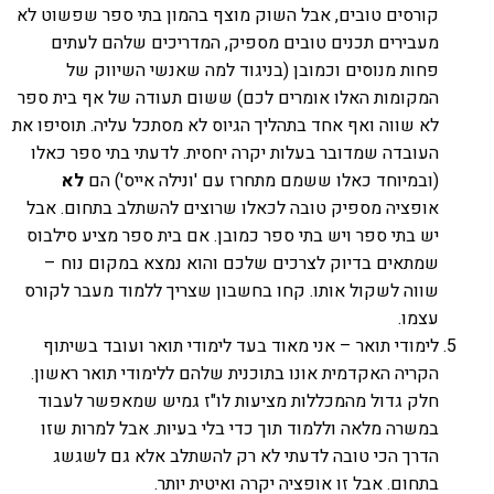
קורסים טובים, אבל השוק מוצף בהמון בתי ספר שפשוט לא
מעבירים תכנים טובים מספיק, המדריכים שלהם לעתים
פחות מנוסים וכמובן (בניגוד למה שאנשי השיווק של
המקומות האלו אומרים לכם) ששום תעודה של אף בית ספר
לא שווה ואף אחד בתהליך הגיוס לא מסתכל עליה. תוסיפו את
העובדה שמדובר בעלות יקרה יחסית. לדעתי בתי ספר כאלו
(ובמיוחד כאלו ששמם מתחרז עם 'ונילה אייס') הם
לא
אופציה מספיק טובה לכאלו שרוצים להשתלב בתחום. אבל
יש בתי ספר ויש בתי ספר כמובן. אם בית ספר מציע סילבוס
שמתאים בדיוק לצרכים שלכם והוא נמצא במקום נוח –
שווה לשקול אותו. קחו בחשבון שצריך ללמוד מעבר לקורס
עצמו.
לימודי תואר – אני מאוד בעד לימודי תואר ועובד בשיתוף
הקריה האקדמית אונו בתוכנית שלהם ללימודי תואר ראשון.
חלק גדול מהמכללות מציעות לו"ז גמיש שמאפשר לעבוד
במשרה מלאה וללמוד תוך כדי בלי בעיות. אבל למרות שזו
הדרך הכי טובה לדעתי לא רק להשתלב אלא גם לשגשג
בתחום. אבל זו אופציה יקרה ואיטית יותר.