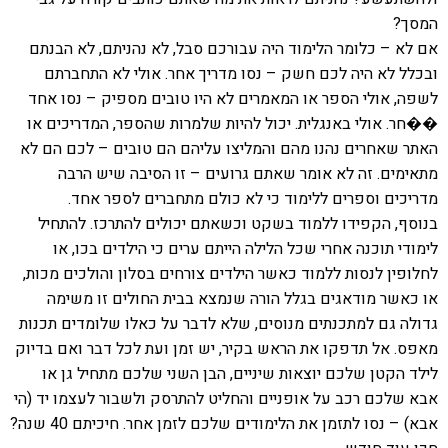
המסך?
אם לא – כלומר הלימוד היה עבורכם סבל, לא נהניתם, לא הבנתם
ובכלל לא היה לכם חשק – נסו מדריך אחר. אולי לא התחברתם
לשפה, אולי הספר או המאמרים לא היו טובים מספיק – נסו אחד
��חר. אולי באנגלית. יכול להיות שלמרות שהספר, המדריכים או
האתר שאחרים נהנו מהם והמליצו עליהם הם טובים – לכם הם לא
מתאימים. זה לא אומר שאתם גרועים – זו הסיבה שיש הרבה
מדריכים וספרים ללימוד כי לא כולם מתחברים לספר אחד.
בנוסף, הקפידו ללמוד בשקט וכשאתם יכולים להתרכז. להתחיל
לימודי תוכנה אחרי שכל הלילה הייתם ערים כי הילדים בכו, או
לחלופין לנסות ללמוד כאשר הילדים צורחים בסלון והולכים מכות,
או כאשר מודאגים בגלל הורה שנמצא בבית החולים זו משימה
גדולה גם למתכנתים מנוסים, שלא לדבר על כאלו שלומדים תכנות
מאפס. אל תדפקו את הראש בקיר, יש זמן ועת לכל דבר ואם בדיוק
לילד הקטן שלכם יוצאות שיניים, הבן השני שלכם מתחיל גן או
אבא שלכם רכב על אופניים והחליט להתרסק ולשבור לעצמו יד (הי
אבא) – נסו לתזמן את הלימודים שלכם לזמן אחר. חיכיתם 40 שנה?