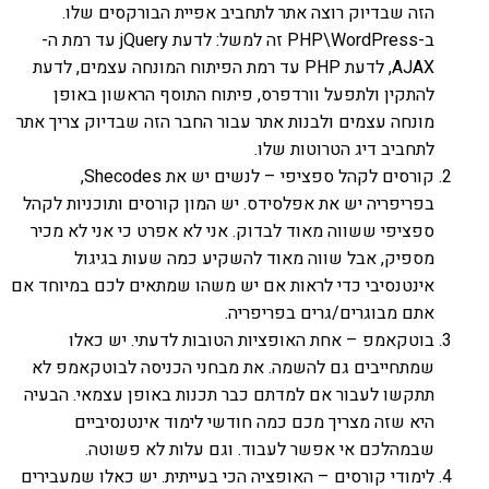
הזה שבדיוק רוצה אתר לתחביב אפיית הבורקסים שלו.
ב-PHP\WordPress זה למשל: לדעת jQuery עד רמת ה-
AJAX, לדעת PHP עד רמת הפיתוח המונחה עצמים, לדעת
להתקין ולתפעל וורדפרס, פיתוח התוסף הראשון באופן
מונחה עצמים ולבנות אתר עבור החבר הזה שבדיוק צריך אתר
לתחביב דיג הטרוטות שלו.
קורסים לקהל ספציפי – לנשים יש את Shecodes,
בפריפריה יש את אפלסידס. יש המון קורסים ותוכניות לקהל
ספציפי ששווה מאוד לבדוק. אני לא אפרט כי אני לא מכיר
מספיק, אבל שווה מאוד להשקיע כמה שעות בגיגול
אינטנסיבי כדי לראות אם יש משהו שמתאים לכם במיוחד אם
אתם מבוגרים/גרים בפריפריה.
בוטקאמפ – אחת האופציות הטובות לדעתי. יש כאלו
שמתחייבים גם להשמה. את מבחני הכניסה לבוטקאמפ לא
תתקשו לעבור אם למדתם כבר תכנות באופן עצמאי. הבעיה
היא שזה מצריך מכם כמה חודשי לימוד אינטנסיביים
שבמהלכם אי אפשר לעבוד. וגם עלות לא פשוטה.
לימודי קורסים – האופציה הכי בעייתית. יש כאלו שמעבירים