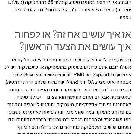
דוגמה: אין לי תואר באוניברסיטה, קיבלתי 65 במתמטיקה (בשלוש
יחידות!) ובצבא הייתי עובד רס"ר. אני הצלחתי? גם אתם יכולים.
באמת.
אז איך עושים את זה? או לפחות
איך עושים את הצעד הראשון?
ראשית, צריך לדעת ולהבין שיש המון תחומים בהייטק. חלקם או
אפילו רובם אינם כרוכים בעיסוק במתמטיקה או כתיבת קוד. יש לנו
Support Engineers, יש Success management, ,PMO אנשי
אבטחה, אוטומציה, QA ידני (אפילו שהכמות שלהם יורדת דרמטית),
מעצבים וכו' וכו'. אני הולך להתמקד בתחום הפיתוח כי זה התחום
שאני מכיר. אבל גם תחום הפיתוח הוא עצום – יש לנו פיתוח
לאינטרנט ופיתוח אפליקציות, משחקים ותוכנות לשבבים ומכונות.
גם פה אני אתמקד במה שאני מכיר שזה פיתוח לאינטרנט. נשמע
כמו נישה אבל זה התחום הגדול והמשמעותי ביותר למפתחים וגם
התחום שיש בו את מצוקת כוח האדם הכי גדולה וגם הכי קל