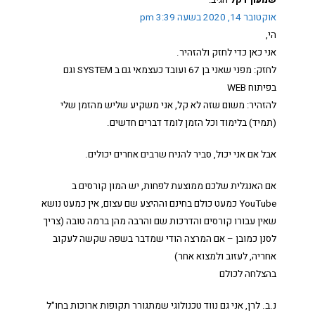
שמעון דקל
הגיב:
אוקטובר 14, 2020 בשעה 3:39 pm
הי,
אני כאן כדי לחזק ולהזהיר.
לחזק: מפני שאני בן 67 ועובד כעצמאי גם ב SYSTEM וגם
בפיתוח WEB
להזהיר: משום שזה לא קל, אני משקיע שליש מהזמן שלי
(תמיד) בלימוד וכל הזמן לומד דברים חדשים.
אבל אם אני יכול, סביר להניח שרבים אחרים יכולים.
אם האנגלית שלכם ממוצעת לפחות, יש המון קורסים ב
YouTube כמעט כולם בחינם וההיצע שם עצום, אין כמעט נושא
שאין עבורו קורסים והדרכות שם והרבה מהן ברמה טובה (צריך
לסנן כמובן – אם המרצה הודי שמדבר בשפה שקשה לעקוב
אחריה, לעזוב ולמצוא אחר)
בהצלחה לכולם
נ.ב. לרן, אני גם נווד טכנולוגי שמתגורר תקופות ארוכות בחו"ל