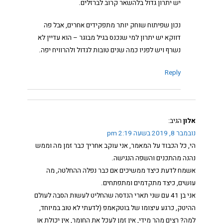
יש יתרון גדול בלהשאר קרוב לברזלים.
נכון שפיתוח שוחק יותר מתפקידים אחרים, אבל פה
דווקא יש יתרון למי שנכנס בגיל מבוגר – הוא עדיין לא
נשרף ויש לפניו כמה שנים טובות לגדול ולהרוויח יפה.
Reply
אלון
הגיב:
נובמבר 8, 2019 בשעה 2:19 pm
הי, כל הכבוד על המאמר, אני עוקב אחריך כבר זמן מה וממש
נהנה מהתכנים והשפה הנגישה.
אשמח לדעת כיצד ממשיכים אם כבר נפלה ההחלטה, מה
עושים, כיצד מתקדמים ומתפתחים.
אני בן 41 עם שני תארי הנדסה שהחליט לעשות הסבה לעולם
ההיטק, כרגע עיצומו של בוטקאמפ (לדעתי לא טוב במיוחד,
למה? רצים מהר מידי, אין זמן לעכל את החומר, אין יכולת או