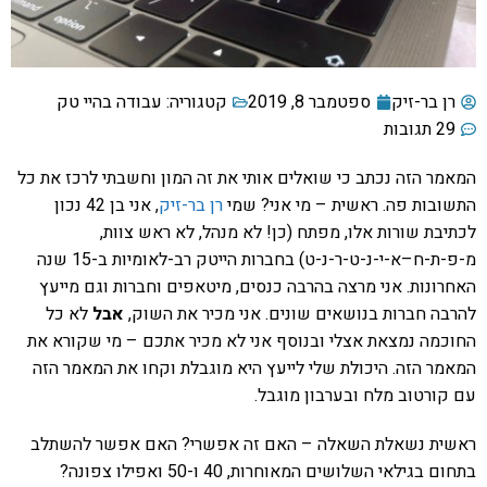
רן בר-זיק
ספטמבר 8, 2019
קטגוריה:
עבודה בהיי טק
29 תגובות
המאמר הזה נכתב כי שואלים אותי את זה המון וחשבתי לרכז את כל
התשובות פה. ראשית – מי אני? שמי
רן בר-זיק
, אני בן 42 נכון
לכתיבת שורות אלו, מפתח (כן! לא מנהל, לא ראש צוות,
מ-פ-ת-ח–א-י-נ-ט-ר-נ-ט) בחברות הייטק רב-לאומיות ב-15 שנה
האחרונות. אני מרצה בהרבה כנסים, מיטאפים וחברות וגם מייעץ
להרבה חברות בנושאים שונים. אני מכיר את השוק,
אבל
לא כל
החוכמה נמצאת אצלי ובנוסף אני לא מכיר אתכם – מי שקורא את
המאמר הזה. היכולת שלי לייעץ היא מוגבלת וקחו את המאמר הזה
עם קורטוב מלח ובערבון מוגבל.
ראשית נשאלת השאלה – האם זה אפשרי? האם אפשר להשתלב
בתחום בגילאי השלושים המאוחרות, 40 ו-50 ואפילו צפונה?