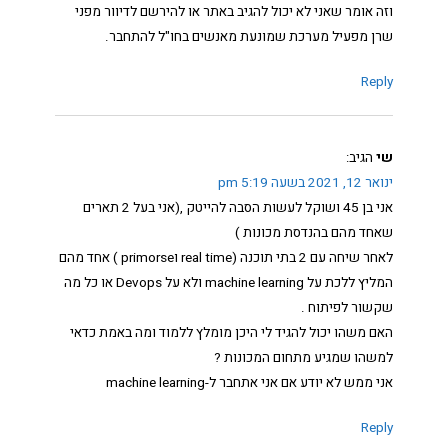
וזה אומר שאני לא יכול להגיב באתר או להירשם לדיוור מפני
שרן מפעיל מערכת שמונעת מאנשים בחו"ל להתחבר.
Reply
שי
הגיב:
ינואר 12, 2021 בשעה 5:19 pm
אני בן 45 ושוקל לעשות הסבה להייטק ,(אני בעל 2 תארים
שאחד מהם בהנדסת מכונות )
לאחר שיחה עם 2 בתי תוכנה (real time וprimorse ) אחד מהם
המליץ ללכת על machine learning ולא על Devops או כל מה
שקשור לפיתוח .
האם משהו יכול להגיד לי היכן מומלץ ללמוד ומה באמת כדאי
למשהו שמגיע מתחום המכונות ?
אני ממש לא יודע אם אני אתחבר ל-machine learning
Reply