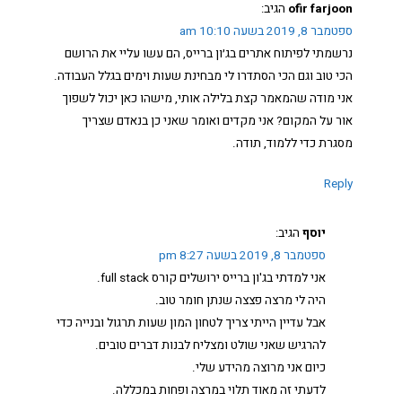
ofir farjoon
הגיב:
ספטמבר 8, 2019 בשעה 10:10 am
נרשמתי לפיתוח אתרים בג׳ון ברייס, הם עשו עליי את הרושם
הכי טוב וגם הכי הסתדרו לי מבחינת שעות וימים בגלל העבודה.
אני מודה שהמאמר קצת בלילה אותי, מישהו כאן יכול לשפוך
אור על המקום? אני מקדים ואומר שאני כן בנאדם שצריך
מסגרת כדי ללמוד, תודה.
Reply
יוסף
הגיב:
ספטמבר 8, 2019 בשעה 8:27 pm
אני למדתי בג'ון ברייס ירושלים קורס full stack.
היה לי מרצה פצצה שנתן חומר טוב.
אבל עדיין הייתי צריך לטחון המון שעות תרגול ובנייה כדי
להרגיש שאני שולט ומצליח לבנות דברים טובים.
כיום אני מרוצה מהידע שלי.
לדעתי זה מאוד תלוי במרצה ופחות במכללה.