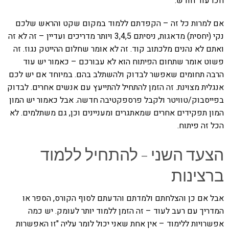
חכו עוד חודש.
אם למרות כל זה – הקפדתם ללמוד במקום שקט והראש שלכם
נקי (יחסית) מדאגות, ניסיתם 3,4,5 ויותר מדריכים ועדיין – זה לא זה
ואתם לא נהנים מלכתוב קוד. זה לא אומר שחלום ההייטק נגוז. זה
פשוט אומר שתחום הפיתוח הוא לא עבורכם – כאמור יש עוד
הרבה תחומים שאפשר לבדוק ולהשתלב בהם. במיוחד אם יש לכם
אנגלית מצוינת. זה הזמן להתחיל להתייעץ עם אנשים אחרים. לבדוק
בפייסבוק/טוויטר ולקבל פרספקטיבה חדשה. אבל כאמור יש המון
המון תפקידים אחרים שמאתגרים ומעניינים וכן, גם משתלמים. לא
הכל זה פיתוח.
הצעד השני – להתחיל ללמוד
ברצינות
אבל אם כן והצלחתם ולמדתם והדעתם לסוף הקורס, הספר או
המדריך עם רעב לעוד – זה הזמן ללמוד יותר לעומק. יש כמה
אפשרויות ללימוד – אין אחת שאני יכול לומר עליה "זו האפשרות