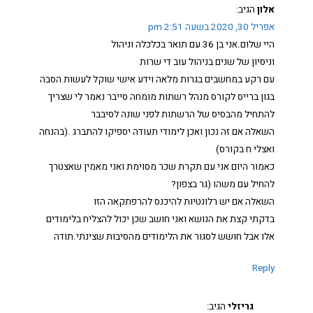
אלון
הגיב:
אפריל 30, 2020 בשעה 2:51 pm
היי שלום.אני בן 36 עם תואר בכלכלה וניהול
וניסיון של שנים בניהול עוב די שרות
עם רקע במחשבים בגרות מלאה וידע אישי שוקל לעשות הסבה
בגון ברייס לקורס מנהל רשתות מומחה סייבר נאמר לי שצריך
להתחיל מהבסיס של הרשתות לפני שונה לסיבבר
השאלה אם זה נכון ואכן לימודי תעודה יספיקו להתברג .(בהנחה
ואצלי ח בקורס)
כאמור היום אני עם תקרת שכר מסוימת ואני מאמין שאצטרך
להחיל עם משהו (גר בצפון?
השאלה אם יש רלונטיות להיכנס להרפתקאה הזו
בדקתי קצת את הנושא ואני חושב שכן יכול להצליח בלימודים
אלו אבל חושש לסגור את הלימודים מהסיבות שצינתי.תודה
Reply
גריזלי
הגיב: