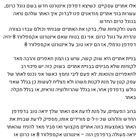
רים עסקיים. כשיצא דפדפן אינטרנט חדש בשם גוגל כרום,
בוני אתרים מודאגים פנו לבדוק איך האתר שלהם נראה
כרום החדש.
קוחות שלי, בדקו את האתרים שבניתי וכולם עבדו בצורה
נהדרת על גוגל כרום. אני גם בטוח שאם אינטרנט אקספלורר 8 יהיה
ורמלי, אז הם יראו טוב על אינטרנט אקספלורר 8.
אתרים היא שוק קשה, שיש בו המון חאפרים והרבה מאד
שלא מבינים בבניית אתרים. בשוק כזה יש סיכוי רב
זם והונאות. לא פעם ליבי נחמץ כאשר אני נכנס לאתר של
ן על מנת לקנות משהו ולא מצליח לעשות כן בגלל שאני
פדפן אחר, או בגלל שהרזולוציה נוראית, או בגלל תקלה
פעמים, על מנת לדעת אם האתר שלך יראה טוב בדפדפן
הלוהט שכ-ו-ל-ם מורידים אותו, מספיק לדעת שבנית את
אמצעות בונה אתרים מקצועי ואז סביר מאד להניח שהאתר
יראה מעולה בדפדפן הזה – אינטרנט אקספלורר 8 או כרום או