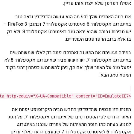
פדפן שלא ייצרו אותו עדיין.
ה האתרים שלך ידע מה הוא עושה והדפדפן נראה טוב
באינטרנט אקספלורר 6 ואינטרנט אקספלורר 7 וכמובן FireFox 3 –
יש סבירות גבוהה שהוא יראה טוב באינטרנט אקספלורר 8. ולא רק
 ברוב הדפדפנים העתידיים.
ועשיתם את המשגה ואתרכם פונה רק לאלו שמשתמשים
באינטרנט אקספלורר 7, יש חשש סביר שאינטרנט אקספלורר 8 לא
וב על האתר שלך. אם כך, ניתן להשתמש כפתרון זמני בקוד
אג הבא:
/>
http-equiv
=
"X-UA-Compatible"
content
=
"IE=Emulat
הזו תבטיח שהדפדפן החדש מבית מיקרוסופט יפתח את
האתר החדש לפי הסטנדרטים של אינטרנט אקספלורר 7. על מנת
בעיות כמו חוסר התאימות של אתרים שנבנו באינטרנט
אקספלורר 6 לאינטרנט אקספלורר 7 שבעצם הראו כאלף עדים