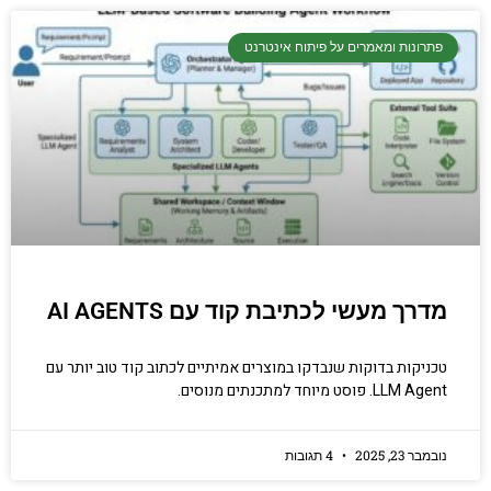
רונות ומאמרים על פיתוח אינטרנט
יסודות בתכנות
קריפטוגרפיה, ביצועים, אבטחת מידע ומידע
יסודי וחשוב שגם מתכנתים מנוסים לא תמיד
יודעים.
רך מעשי לכתיבת קוד עם AI AGENTS
הכנסו עכשיו
יקות בדוקות שנבדקו במוצרים אמיתיים לכתוב קוד טוב יותר עם
L. פוסט מיוחד למתכנתים מנוסים.
 23, 2025
4 תגובות