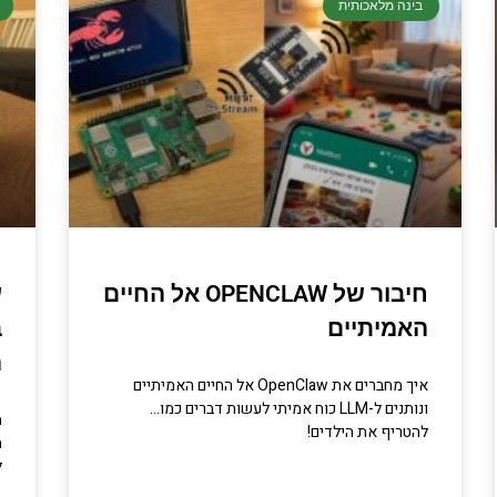
בינה מלאכותית
חיבור של OPENCLAW אל החיים
האמיתיים
ב
ה
איך מחברים את OpenClaw אל החיים האמיתיים
ונותנים ל-LLM כוח אמיתי לעשות דברים כמו…
מ
להטריף את הילדים!
מ
ל