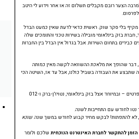
רבה הצער רובם מקבלים תשלום זה או אחר וידוע לי היטב
לפרסום.
 מקיף בלי סקר שוק. ראשית כדאי לדעת שאין כמעט הבדל
, חברת בזק בינלאומי מובילה בשירות טכני והתומכים שלה
ר למרות שחברת 012 עושה מאמצים כבירים בתחום השירות. אבל בגדול אין הבדל בין החברות
, דבר שהופך את מלאכת ההשוואה לקשה מאין כמותה
ה שתבצע את העבודה בשביל כולנו, אבל עד אז, השיטה הכי
להכנס לאתרי חברות האינטרנט השונות ולהשאיר פרטים – ובמיוחד אצל בזק בינלאומי, נטויז'ן-ברק ו-012
 נטו לחודש עם התחייבות לשנה.
ת, לא להתפתות! לבקש מחיר קבוע לחודש במשך שנה.
שונא
הזמן להתקשר לחברת האינטרנט הנוכחית
שלכם ולומר