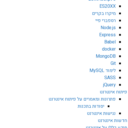
ES20XX
מיקרו בקרים
רספברי פיי
Node.js
Express
Babel
docker
MongoDB
Git
לימוד MySQL
SASS
jQuery
פיתוח אינטרנט
פתרונות ומאמרים על פיתוח אינטרנט
יסודות בתכנות
נגישות אינטרנט
חדשות אינטרנט
מידע כללי על אינטרנט