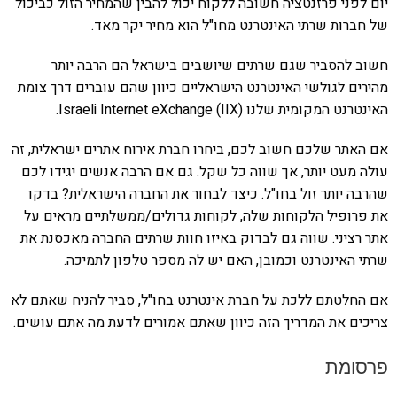
יום לפני פרזנטציה חשובה ללקוח יכול להבין שהמחיר הזול כביכול
של חברות שרתי האינטרנט מחו"ל הוא מחיר יקר מאד.
חשוב להסביר שגם שרתים שיושבים בישראל הם הרבה יותר
מהירים לגולשי האינטרנט הישראליים כיוון שהם עוברים דרך צומת
האינטרנט המקומית שלנו (Israeli Internet eXchange (IIX.
אם האתר שלכם חשוב לכם, ביחרו חברת אירוח אתרים ישראלית, זה
עולה מעט יותר, אך שווה כל שקל. גם אם הרבה אנשים יגידו לכם
שהרבה יותר זול בחו"ל. כיצד לבחור את החברה הישראלית? בדקו
את פרופיל הלקוחות שלה, לקוחות גדולים/ממשלתיים מראים על
אתר רציני. שווה גם לבדוק באיזו חוות שרתים החברה מאכסנת את
שרתי האינטרנט וכמובן, האם יש לה מספר טלפון לתמיכה.
אם החלטתם ללכת על חברת אינטרנט בחו"ל, סביר להניח שאתם לא
צריכים את המדריך הזה כיוון שאתם אמורים לדעת מה אתם עושים.
פרסומת