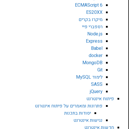
ECMAScript 6
ES20XX
מיקרו בקרים
רספברי פיי
Node.js
Express
Babel
docker
MongoDB
Git
לימוד MySQL
SASS
jQuery
פיתוח אינטרנט
פתרונות ומאמרים על פיתוח אינטרנט
יסודות בתכנות
נגישות אינטרנט
חדשות אינטרנט