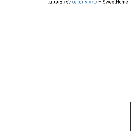
SweetHome –
שרת אינטרנט
למקצוענים.
אהבתם את התוכן שלי? נסו את
ספרי הלימוד שלי
פרויקט ספרי לימוד התכנות שלי עם אלפי קוראים
ותמיכה של חברות מובילות נועד לאפשר לכל אחד ואחת
ללמוד תכנות מעשי
לחצו כאן