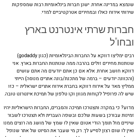
שנמצא במדינה אחרת. ישנן חברות בינלאומיות רבות שמספקות
שירותי אירוח כאלו ובמחירים אטרקטיביים למדי.
חברות שרתי אינטרנט בארץ
ובחו"ל
רבים ימליצו דווקא על החברות הבינלאומיות (כגון godaddy)
שנותנות מחירים זולים בהרבה ממה שנותנות החברות בארץ. אני
דווקא חושב אחרת. אלא אם כן אתם יודעים מה אתם עושים
(והכוונה יודעים – ברמה של מתכנת/בונה אתרים מנוסה) הייתי
ממליץ מאד על אירוח דווקא בחברת אירוח אתרים ישראלית – כזו
שיש לה פרופיל לקוחות מגוון וקו טלפון של תמיכת אינטרנט טובה.
מדוע? כי במקרה ותצטרכו תמיכה והסברים, החברות הישראליות יהיו
זמינות עבורכן בשעות שלכם ובשפה העברית ולא תצטרכו לשבור
שיניים מול תומך הודי אטום שאין לו שמץ של מושג מה רוצים ממנו
ואין לו שום רצון לסייע לך. רק מי שעבר את הסיוט של אתר שנופל