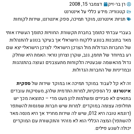
רן בר-זיק
דצמבר 15, 2008
קטגוריה:
מידע כללי על אינטרנט
תגיות:
אינטרנט
,
מוקד תמיכה
,
ספק אינטרנט
,
שירות לקוחות
בעברי עבדתי כתומך בחברת תקשורת. החוויות כתומך העשירו אותי
מאד בתובנות בנוגע ללקוח הישראלי אך בעיקר בנוגע להתנהלות
של החברות הגדולות מול הצרכן הישראלי. לצרכן הישראלי יצא שם
רע במיוחד של תחמן, גנב, שקרן וצרחן נוראי. האמת היא שחלק
גדול מהאשמה שבעטיה הלקוחות מתעצבנים נעוצה בהתנהגות
ובמדיניות של החברות הגדולות.
זה לא קל לעבוד במוקד תמיכה או במוקד שירות של
ספקית
אינטרנט
. כל הספקיות, למרות התדמית שלהן, מעסיקות עובדים
בתנאים לא סבירים ומשלמות להן מעט מדי – כתוצאה מכך יש
תחלופה עצומה במוקדים. למרות שיש חברות שמנסות להשתפר
(דוגמא טובה היא 012, שיש לה שירות מחריד אך היא מנסה מאד
להשתפר) המצה הכללי הוא לא מזהיר והתקשורת עם המוקדים
יכולה לשגע פילים.