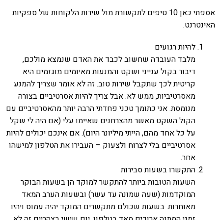
אספתי כאן 10 טיפים לתקשורת מול שירות הלקוחות של ספקיות
האינטרנט.
להיות רגועים
מלבד העובדה שחשוב לכבד את האדם שנמצא מולכם,
דיבור בקול ענייני ושקט והמנעות מאיומים מוגזמים היא
קריטית לכך שתקבל שירות טוב. זה לא אומר שצריך להמנע
מאסרטיביות, ממש לא. אבל צריך להיות אסרטיביים בצורה
מנומסת. אני כתומך טכני פחדתי הרבה יותר מהאסרטיביים עם
הקול השקט מאשר מהצרחנים שאיימו עלי (אם היה לי שקל
על כל אחד מהם, הייתי מיליונר היום). אם אינכם יכולים להיות
אסרטיביים בלי לצרוח ולצעוק – העבירו את הטלפון למישהו
אחר.
התקשרו בשעות סבירות
השעות הטובות ביותר להתקשר למוקד הן בשעות הבוקר
המוקדמות (שעה שמונה עד עשר) ובשעות הערב המאד
מאוחרות. בשעות שכולם מתקשרים המוקד יהיה עמוס ויהיו
זמני המתנה ארוכים מאד בטלפון. יום שישי בצהריים זה לא