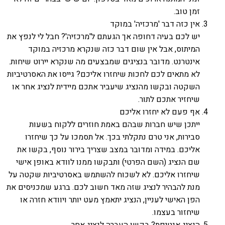
זמן טוב.
אין כזה דבר 'מרכזיה' במוקד
יש לכם בעיה דחופה אך הגעתם ל'מרכזיה'? חבל לי לנפץ את
המיתוס, אבל אין שום דבר כזה שנקרא מרכזיה במוקד
אינטרנט. מדובר בנציגים שמבצעים מה שנקרא יירוט שיחות.
לא מתאים לכם לחכות שיחזרו אליכם? גייסו את האסרטיביות
השקטה ובקשו מהנציג שיעביר אתכם מיידית לנציג אחר או
שיחזיר אתכם לתור.
אף פעם לא יחזרו אליכם
ייתכן שיש חברות שבהם באמת חוזרים ללקוח בשעות
סבירות, אני טרם נתקלתי בכך. אל תסמכו על כך שיחזרו
אליכם. במידה ומדובר במצב שצריך בירור נוסף, בקשו את
שם הנציג (השם הפרטי) ותבקשו ממנו לוודא באופן אישי
שיחזרו אליכם. לא לשכוח להשתמש באסרטיביות שקטה על
מנת להבהיר לנציג שזה מאד חשוב לכם. ברגע שמכניסים את
הפן האישי לעניין, הנציג יתאמץ מעט יותר ויוודא חזרה או
שיחזור בעצמו.
הנציג אנטיפת? בקשו העברה לנציג אחר