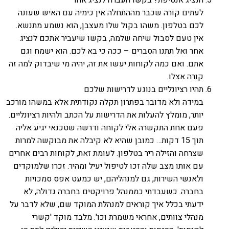
לעתים קורה שכבר מההתחלה אין כימיה עם האיש שעונה
לכם בטלפון. משהו בקול שלו מעצבן, הוא נשמע מתנשא.
אין טעם לסבול שיחה שלמה, בקשו שיעביר אתכם לנציג
אחר ואל תתנו הסברים – ככה כי בא לכם. הוא ישמח וגם
אתם. ואם כמה לקוחות יעשו את זה, יהיה מי שיבדוק למה זה
קורה אצלו.
תהיו רציונליים בנוגע לדרישות שלכם
במידה ולא מדובר בפתרון תקלה נקודתית אלא במשהו מורכב
יותר, מומלץ להעלות את הדרישות על הכתב ולהיות רציונליים.
פעם אחת התקשרה אלי לקוחה ודרשה שטכנאי יגיע אליה
תוך 15 דקות… כמובן שהיא לא קיבלה את מבוקשה למרות
שצרחה והזילה ריר בטלפון. לעומת זאת, לקוחות רבים אחרים
עם אותו מצב שלה זכו לטיפול יעיל ומהיר. זכרו שלמוקדים
ולאנשי השירות, גם למנהליהם, יש כמעט אפס סמכויות
בחברה. כשעבדתי כממנהל פרויקטים בחברה גדולה, לא
ידעתי בכלל איך קוראים למנהלת המוקד שם, שלא לדבר על
מנהלי צוותים, אחראי משמרת וכו'. מלבד מוקד 'קשרי