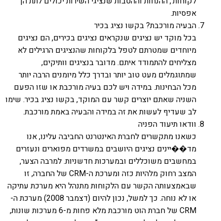
לקוחות', ההנחות וההטבות שנציגי השירות יכולים לתת הן
אפסיות.
הבעיה מורכבת? בקשו נציג בכיר
בכל מוקד יש נציגים שנקראים נציגים בכירים, הם נציגים
מיוחדים שמטרתם לטפל בלקוחות שהנציגים הרגילים לא
מצליחים להתמודד איתם. מדובר בנציגים וותיקים,
שמתוגמלים מעט טוב יותר ובדרך כלל מיומנים הרבה יותר
מכל הבחינות. במידה ויש לכם בעיה מורכבת או שזו הפעם
השניה שאתם יוצרים קשר עם המוקד, בקשו נציג בכיר. שימו
לב שעדיף לעשות את זה במידה והבעיה באמת מורכבת.
וודאו תיעוד הפניה
כשאנו מתקשרים לחברת האינטרנט החביבה עלינו, אנו
מד��יינים נציגים היושבים במשרדים מפוארים ונעזרים
במחשבים משוכללים ובמערכות חדשניות. למרבה הצער,
המצב רחוק מלהיות כזה ומערכת ה-CRM של החברה, זו
שבאמצעותה הקשר עם הלקוחות מתנהל היא מערכת עתיקה
או לא נוחה. כך למשל, נכון להיום (דצמבר 2008) מערכת ה-
CRM של חברת הוט מורכבת מלא פחות מ-6 מערכות שונות,