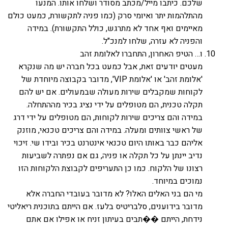
שלכם. כיתבו מייל/מכתב מסודר ושלחו אותו. המנעו
מהתלהמות יתר ואיומי סרק (כמו פניה לתקשורת, כמעט כולם
מאיימים ואף אחד לא מתרגש, כולל התקשורת). במידה
והפניה לא עזרה, שלחו למנכ"ל.
ו… הטיפ האחרון, התחברו לאלומת זהב
מעטים יודעים זאת, אבל כמעט בכל חברה יש מה שנקרא
'אלומת זהב' או 'אלומת VIP', מדובר בקבוצה מיוחדת של
לקוחות שמקבלים שירות מעולה שבמעולים. אם יש להם
תקלה טכנית, הם מטופלים על ידי נציג בכיר מההתחלה.
במידה והם צריכים שירות לקוחות, הם מטופלים על ידי דרג
של ראשי צוותים ומעלה. במידה והם צריכים טכנאי, מוזנק
אליהם כבר באותו היום טכנאי אינטרנט בכיר ובידו שי. זיכוי
נדיב יינתן על כל תקלה או פניה, גם אם נפתרה לשביעות
רצונו של הלקוח. כמו כן התעריפים לקבוצת הלקוחות הזו
נמוכים במיוחד.
מי הם בני האלים האלו? לא מדובר בעובדי החברה אלא
מדובר בידוענים, סלבריטיס בלעז. אם הייתם בתוכנית ריאליטי
נידחת, הייתם ��תבים בעיתון זניח או אפילו אם אתם