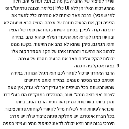
שריד לפיצול של החברה בין מת"ב, תבל וערוצי זהב. חלק
מהמערכות האלו הן ללא UI כלל! (כלומר, תצוגת טרמינל/דוס
למי שמכיר). הרבה מאד נציגים לא טורחים כלל לתעד את
הפניה וכך, אם הבעיה חוזרת על עצמה, הנציג הבא שיענה לא
ידע מה קרה. לפיכך בסיום השיחה, קחו את שמו של הנציג
ובקשו ממנו לקרוא את התיעוד המלא שהוא כתב, במידה
והוא מגמגם, סימן שהוא לא כתב את התיעוד. בקשו ממנו
לכתוב את התיעוד והמתינו איתו על הקו. מספר דקות אלו
יכולות להקל עליכם מאד אם הבעיה חוזרת על עצמה.
בצעו אסקלציה חכמה
הדבר האחרון שיכול לעזור לכם הוא מנהל המוקד. במידה
ופניתם כבר מספר פעמים, במידה ואתם מרגישים
שהשתמשתם בכל הטיפים אך עדיין דבר לא עוזר, אין טעם
לצרוח 'אני רוצה מנהל'. שוב, המנהלים במוקדים הם בעלי דרג
נמוך ביותר בשרשרת המזון הארגונית. הדבר הטוב ביותר
שכדאי לעשות הוא לשלוח מייל לקשרי לקוחות/פניות ציבור.
בכל חברת אינטרנט יש מחלקת פניות ציבור שלה יש מדרג
היררכי גבוה יותר והיא יכולה לדאוג לטיפול מהיר וענייני בפניה