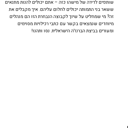
שותפים לדירה של מישהו כזה – אתם יכולים להנות מתנאים
ששאר בני התמותה יכולים לחלום עליהם. איך מקבלים את
זה? מי שמחליט על שיוך לקבוצה הנבחרת הזו הם מנהלים
מיוחדים שנמצאים בקשר עם כתבי רכילויות מסוימים
ומעורים בביצת הברנז'ה הישראלית. נסו ותהנו!
אהבתם את התוכן שלי? נסו את
ספרי הלימוד שלי
פרויקט ספרי לימוד התכנות שלי עם אלפי קוראים
ותמיכה של חברות מובילות נועד לאפשר לכל אחד ואחת
ללמוד תכנות מעשי
לחצו כאן