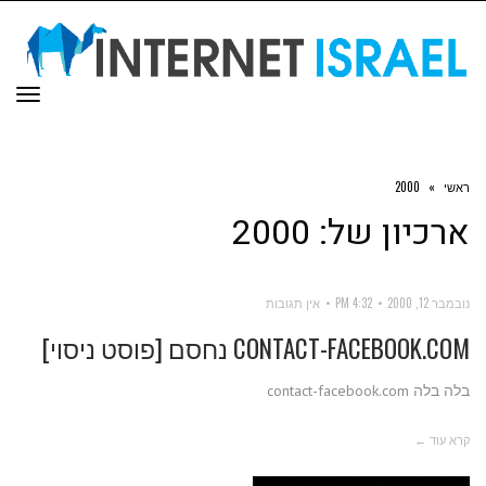
תפר
ראשי
»
2000
ארכיון של:
2000
נובמבר 12, 2000
4:32 PM
אין תגובות
CONTACT-FACEBOOK.COM נחסם [פוסט ניסוי]
בלה בלה contact-facebook.com
קרא עוד ←