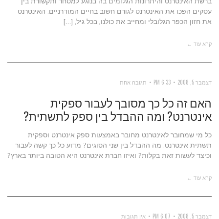
ברשת האינטרנט והיתרונות הגלומים בה בנוגע למסחר ותקשורת בין
עסקים הפכו את האינטרנט לגורם חשוב בחיים המודרניים. האינטרנט
את חזון הכפר הגלובלי ומחייב את כולנו, בכל גיל, […]
קרא עוד ←
דצמבר 5, 2008
6:33 PM
תגובה אחת
האם זה כל כך מסובך לעבור ספקית
אינטרנט? ומה ההבדל בין ספק לתשתית?
כל מי שמחובר לאינטרנט מחובר באמצעות ספק אינטרנט וספקית
תשתית אינטרנט. מה ההבדל בין שני הסוגים? מדוע כל כך קשה לעבור
וכיצד לעשות זאת בקלות? ואיזו חברת אינטרנט היא הטובה ביותר בארץ?
קרא עוד ←
דצמבר 5, 2008
6:07 PM
אין תגובות