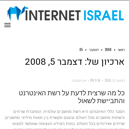
תפר
ראשי
»
2008
»
דצמבר
»
05
ארכיון של:
דצמבר 5, 2008
דצמבר 5, 2008
9:56 PM
אין תגובות
כל מה שרצית לדעת על רשת האינטרנט
והתביישת לשאול
הסבר כללי האינטרנט היא רשת מחשבים עולמית, המחברת שרתים
ורשתות מחשבים מכל העולם ובעצם מקשרת בין מאות מיליוני מחשבים,
שרתים ושירותים בכל העולם. כמות המידע העצומה שאפשר למצוא