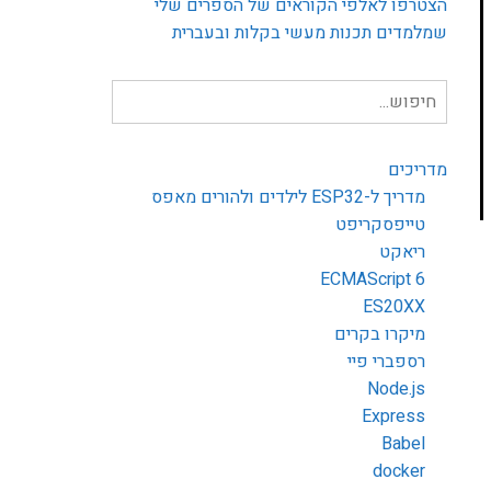
הצטרפו לאלפי הקוראים של הספרים שלי
שמלמדים תכנות מעשי בקלות ובעברית
חיפוש
עבור:
מדריכים
מדריך ל-ESP32 לילדים ולהורים מאפס
טייפסקריפט
ריאקט
ECMAScript 6
ES20XX
מיקרו בקרים
רספברי פיי
Node.js
Express
Babel
docker