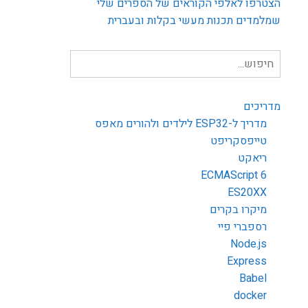
הצטרפו לאלפי הקוראים של הספרים שלי
שמלמדים תכנות מעשי בקלות ובעברית
חיפוש
עבור:
מדריכים
מדריך ל-ESP32 לילדים ולהורים מאפס
טייפסקריפט
ריאקט
ECMAScript 6
ES20XX
מיקרו בקרים
רספברי פיי
Node.js
Express
Babel
docker