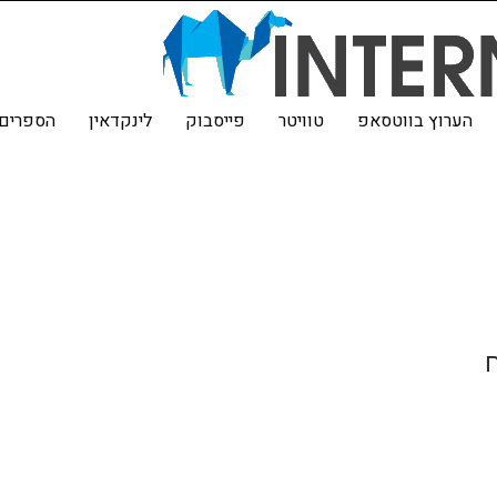
הערוץ בווטסאפ
טוויטר
פייסבוק
לינקדאין
הספרים 