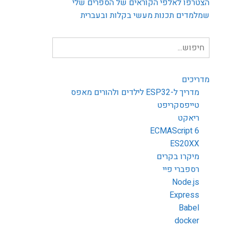
הצטרפו לאלפי הקוראים של הספרים שלי
שמלמדים תכנות מעשי בקלות ובעברית
חיפוש
עבור:
מדריכים
מדריך ל-ESP32 לילדים ולהורים מאפס
טייפסקריפט
ריאקט
ECMAScript 6
ES20XX
מיקרו בקרים
רספברי פיי
Node.js
Express
Babel
docker