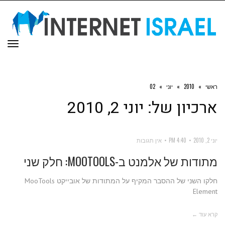
תפר
ראשי
»
2010
»
יוני
»
02
ארכיון של:
יוני 2, 2010
יוני 2, 2010
4:40 PM
אין תגובות
מתודות של אלמנט ב-MOOTOOLS: חלק שני
חלקו השני של ההסבר המקיף על המתודות של אובייקט MooTools
Element
קרא עוד ←