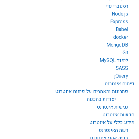
רספברי פיי
Node.js
Express
Babel
docker
MongoDB
Git
לימוד MySQL
SASS
jQuery
פיתוח אינטרנט
פתרונות ומאמרים על פיתוח אינטרנט
יסודות בתכנות
נגישות אינטרנט
חדשות אינטרנט
מידע כללי על אינטרנט
רשת האינטרנט
בניית אתרי אינטרנט