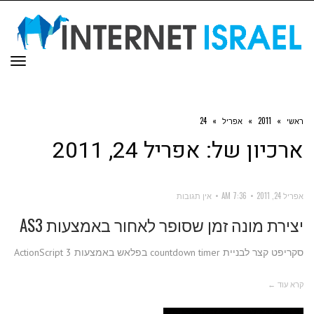
תפר
ראשי
»
2011
»
אפריל
»
24
ארכיון של:
אפריל 24, 2011
אפריל 24, 2011
7:36 AM
אין תגובות
יצירת מונה זמן שסופר לאחור באמצעות AS3
סקריפט קצר לבניית countdown timer בפלאש באמצעות ActionScript 3
קרא עוד ←