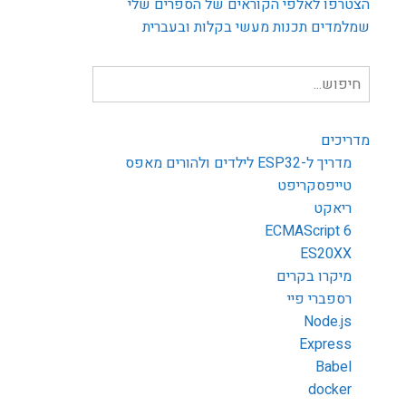
הצטרפו לאלפי הקוראים של הספרים שלי
שמלמדים תכנות מעשי בקלות ובעברית
חיפוש
עבור:
מדריכים
מדריך ל-ESP32 לילדים ולהורים מאפס
טייפסקריפט
ריאקט
ECMAScript 6
ES20XX
מיקרו בקרים
רספברי פיי
Node.js
Express
Babel
docker