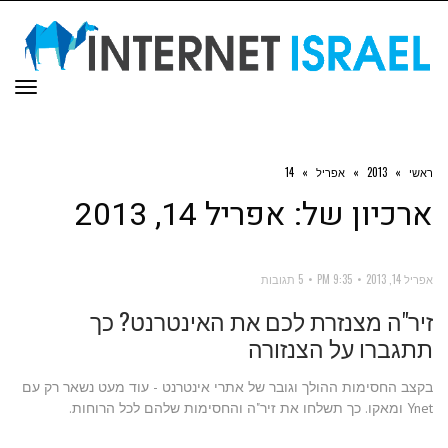
תפר
ראשי
»
2013
»
אפריל
»
14
ארכיון של:
אפריל 14, 2013
אפריל 14, 2013
9:35 PM
5 תגובות
זיר"ה מצנזרת לכם את האינטרנט? כך
תתגברו על הצנזורה
בקצב החסימות ההולך וגובר של אתרי אינטרנט - עוד מעט נשאר רק עם
Ynet ומאקו. כך תשלחו את זיר"ה והחסימות שלהם לכל הרוחות.