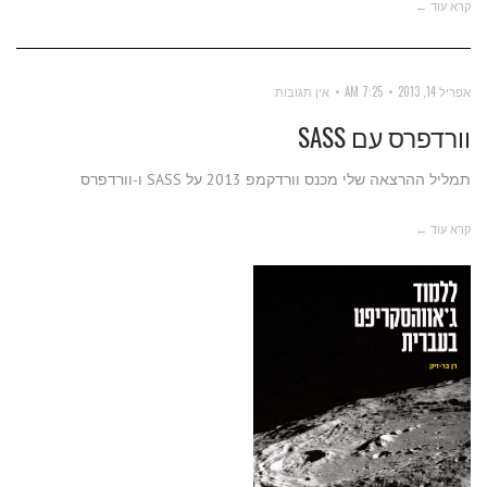
קרא עוד ←
אפריל 14, 2013
7:25 AM
אין תגובות
וורדפרס עם SASS
תמליל ההרצאה שלי מכנס וורדקמפ 2013 על SASS ו-וורדפרס
קרא עוד ←