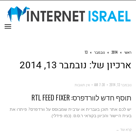
תפר
ראשי
»
2014
»
נובמבר
»
13
ארכיון של:
נובמבר 13, 2014
נובמבר 13, 2014
7:30 AM
אין תגובות
תוסף חדש לוורדפרס: RTL FEED FIXER
יש לכם אתר תוכן בעברית או ערבית שמבוסס על וורדפרס? פיתרו את
בעית היישור והכיוון בקוראי ר.ס.ס. (כמו פידלי).
קרא עוד ←