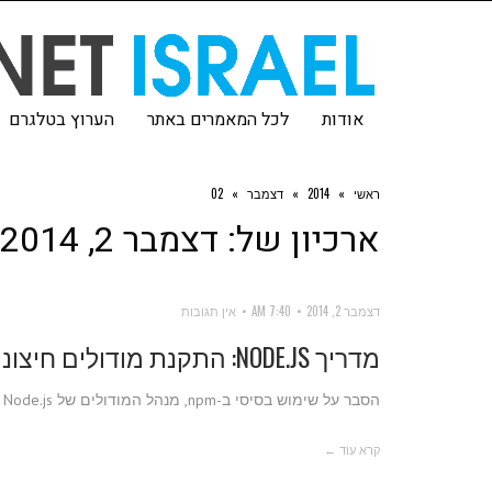
אודות
לכל המאמרים באתר
הערוץ בטלגרם
ראשי
»
2014
»
דצמבר
»
02
ארכיון של:
דצמבר 2, 2014
דצמבר 2, 2014
7:40 AM
אין תגובות
מדריך NODE.JS: התקנת מודולים חיצוניים
הסבר על שימוש בסיסי ב-npm, מנהל המודולים של Node.js
קרא עוד ←