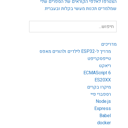
הצטרפו לאלפי הקוראים של הספרים שלי
שמלמדים תכנות מעשי בקלות ובעברית
חיפוש
עבור:
מדריכים
מדריך ל-ESP32 לילדים ולהורים מאפס
טייפסקריפט
ריאקט
ECMAScript 6
ES20XX
מיקרו בקרים
רספברי פיי
Node.js
Express
Babel
docker