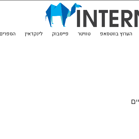
הערוץ בווטסאפ
טוויטר
פייסבוק
לינקדאין
הספרים 