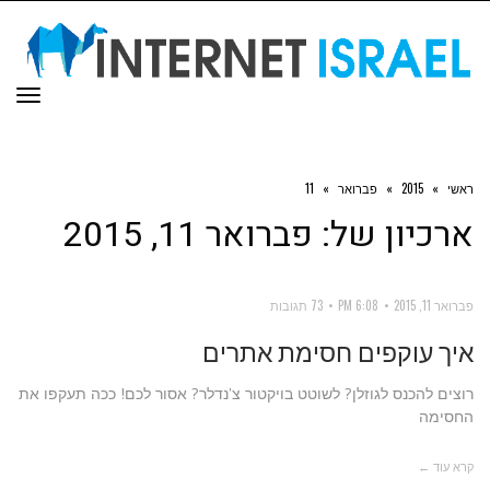
תפר
ראשי
»
2015
»
פברואר
»
11
ארכיון של:
פברואר 11, 2015
פברואר 11, 2015
6:08 PM
73 תגובות
איך עוקפים חסימת אתרים
רוצים להכנס לגוזלן? לשוטט בויקטור צ'נדלר? אסור לכם! ככה תעקפו את
החסימה
קרא עוד ←