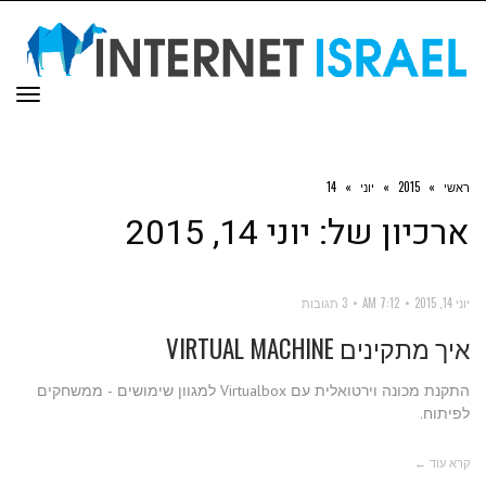
תפר
ראשי
»
2015
»
יוני
»
14
ארכיון של:
יוני 14, 2015
יוני 14, 2015
7:12 AM
3 תגובות
איך מתקינים VIRTUAL MACHINE
התקנת מכונה וירטואלית עם Virtualbox למגוון שימושים - ממשחקים
לפיתוח.
קרא עוד ←