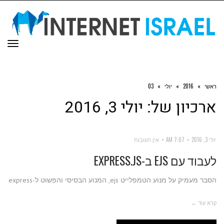
תפר
ראשי
»
2016
»
יולי
»
03
ארכיון של:
יולי 3, 2016
יולי 3, 2016
7:07 AM
אין תגובות
לעבוד עם EJS ב-EXPRESS.JS
הסבר מעמיק על מנוע הטמפלייט ejs, המנוע הבסיסי והפשוט ל-express
קרא עוד ←