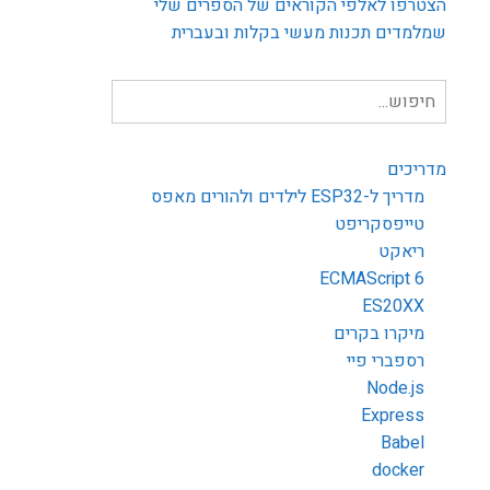
הצטרפו לאלפי הקוראים של הספרים שלי
שמלמדים תכנות מעשי בקלות ובעברית
חיפוש
עבור:
מדריכים
מדריך ל-ESP32 לילדים ולהורים מאפס
טייפסקריפט
ריאקט
ECMAScript 6
ES20XX
מיקרו בקרים
רספברי פיי
Node.js
Express
Babel
docker