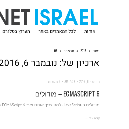
אודות
לכל המאמרים באתר
הערוץ בטלגרם
ראשי
»
2016
»
נובמבר
»
06
ארכיון של:
נובמבר 6, 2016
נובמבר 6, 2016
7:07 AM
6 תגובות
ECMASCRIPT 6 – מודולים
מודולים ב-JavaScript - למה צריך אותם ואיך ECMAScript 6 מאפשרת לנו ליצור אותם בקלות
קרא עוד ←