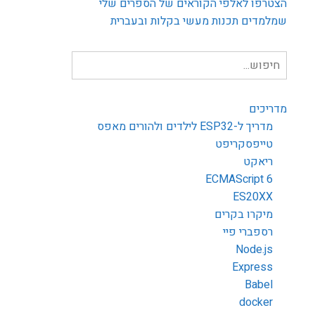
הצטרפו לאלפי הקוראים של הספרים שלי
שמלמדים תכנות מעשי בקלות ובעברית
חיפוש
עבור:
מדריכים
מדריך ל-ESP32 לילדים ולהורים מאפס
טייפסקריפט
ריאקט
ECMAScript 6
ES20XX
מיקרו בקרים
רספברי פיי
Node.js
Express
Babel
docker