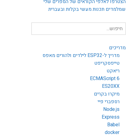
הצטרפו לאלפי הקוראים של הספרים שלי
שמלמדים תכנות מעשי בקלות ובעברית
חיפוש
עבור:
מדריכים
מדריך ל-ESP32 לילדים ולהורים מאפס
טייפסקריפט
ריאקט
ECMAScript 6
ES20XX
מיקרו בקרים
רספברי פיי
Node.js
Express
Babel
docker