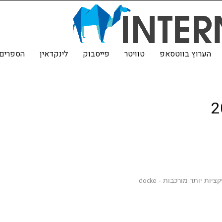
הערוץ בווטסאפ
טוויטר
פייסבוק
לינקדאין
הספרים 
ת יותר מורכבות - docke