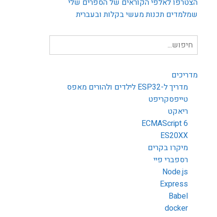
הצטרפו לאלפי הקוראים של הספרים שלי
שמלמדים תכנות מעשי בקלות ובעברית
חיפוש
עבור:
מדריכים
מדריך ל-ESP32 לילדים ולהורים מאפס
טייפסקריפט
ריאקט
ECMAScript 6
ES20XX
מיקרו בקרים
רספברי פיי
Node.js
Express
Babel
docker