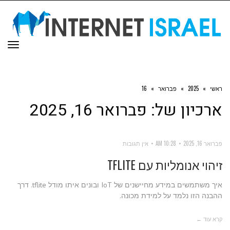
תפר
ראשי
»
2025
»
פברואר
»
16
ארכיון של:
פברואר 16, 2025
פברואר 16, 2025
10:28 AM
אין תגובות
זיהוי אנומליות עם TFLITE
איך משתמשים במידע מחיישנים של IoT ובונים איתו מודל tflite. דרך
ההבנה הזו נלמד על למידת מכונה.
קרא עוד ←