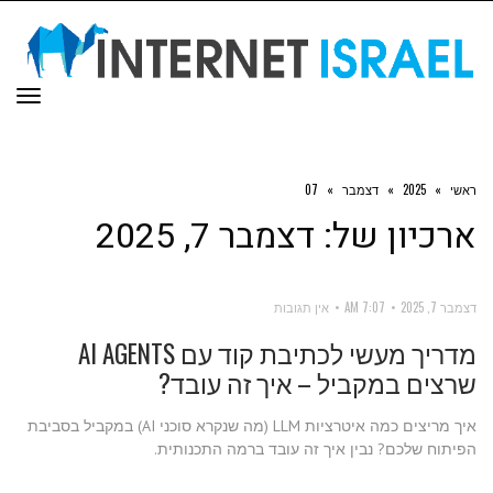
תפר
ראשי
»
2025
»
דצמבר
»
07
ארכיון של:
דצמבר 7, 2025
דצמבר 7, 2025
7:07 AM
אין תגובות
מדריך מעשי לכתיבת קוד עם AI AGENTS
שרצים במקביל – איך זה עובד?
איך מריצים כמה איטרציות LLM (מה שנקרא סוכני AI) במקביל בסביבת
הפיתוח שלכם? נבין איך זה עובד ברמה התכנותית.