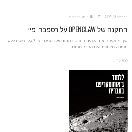
פברואר 10, 2026
11:27 AM
תגובה אחת
התקנה של OPENCLAW על רספברי פיי
איך מתקינים את הלהיט החדש בתחום על רספברי פיי? קל ופשוט ללא
חומרה מיוחדת ועם הסבר מפורט.
קרא עוד ←