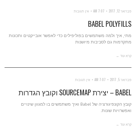
פברואר 12, 2017
7:07 AM
אין תגובות
BABEL POLYFILLS
מתי, איך ולמה משתמשים בפוליפילים כדי לאפשר אובייקטים ותכונות
מתקדמות גם לסביבות מיושנות
קרא עוד ←
פברואר 5, 2017
7:07 AM
אין תגובות
BABEL – יצירת SOURCEMAP וקובץ הגדרות
קובץ הקונפיגורציה של Babel ואיך משתמשים בו למגוון שינויים
ואפשרויות שונות.
קרא עוד ←