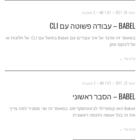
ינואר 29, 2017
7:07 AM
2 תגובות
BABEL – עבודה פשוטה עם CLI
במאמר זה אדבר על איך עובדים עם Babel בפועל עם CLI. על חלונות או
על לינוקס ומק.
קרא עוד ←
ינואר 22, 2017
7:07 AM
2 תגובות
BABEL – הסבר ראשוני
Babel הוא קומפיילר לג'אווהסקריפט. במאמר זה אני מסביר למה צריך
את זה בכל ועושה הדגמה ראשונית.
קרא עוד ←