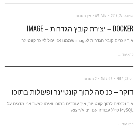
אוגוסט 27, 2017
7:07 AM
אין תגובות
DOCKER – יצירת קובץ הגדרות – IMAGE
איך יוצרים קובץ הגדרות לimage שממנו אני יכול לייצר קונטיינר.
קרא עוד ←
יולי 23, 2017
7:07 AM
2 תגובות
דוקר – כניסה לתוך קונטיינר ופעולות בתוכו
איך נכנסים לתוך קונטיינר, איך עובדים בתוכו ואיתו כאשר אני מדגים על
MySQL כולל עבודה עם ייבוא/ייצוא
קרא עוד ←