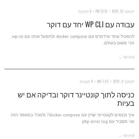
דצמבר 16, 2018
12:18 PM
4 תגובות
עבודה עם WP CLI יחד עם דוקר
להפעיל אתר וורדפרס עם docker compose ולתפעל אותו עם wp-cli.
הכי פשוט בעולם.
קרא עוד ←
דצמבר 9, 2018
7:07 AM
4 תגובות
כניסה לתוך קונטיינר דוקר ובדיקה אם יש
בעיות
איך נכנסים לקונטיינר שרץ עם docker compose? ולמה? במאמר הזה
אני מסביר עם php error log
קרא עוד ←