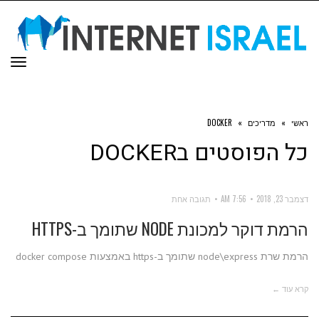
תפר
ראשי
»
מדריכים
»
DOCKER
כל הפוסטים ב
DOCKER
דצמבר 23, 2018
7:56 AM
תגובה אחת
הרמת דוקר למכונת NODE שתומך ב-HTTPS
הרמת שרת node\express שתומך ב-https באמצעות docker compose
קרא עוד ←