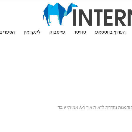
הערוץ בווטסאפ
טוויטר
פייסבוק
לינקדאין
הספרים 