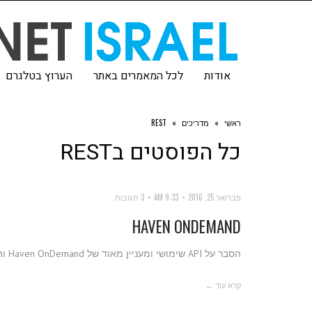
אודות
לכל המאמרים באתר
הערוץ בטלגרם
ראשי
»
מדריכים
»
REST
כל הפוסטים ב
REST
פברואר 25, 2016
9:33 AM
3 תגובות
HAVEN ONDEMAND
הסבר על API שימושי ומעניין מאוד של Haven OnDemand והזדמנות נהדרת לראות איך API אמיתי עובד
קרא עוד ←