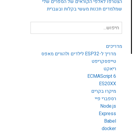
הצטרפו לאלפי הקוראים של הספרים שלי
שמלמדים תכנות מעשי בקלות ובעברית
חיפוש
עבור:
מדריכים
מדריך ל-ESP32 לילדים ולהורים מאפס
טייפסקריפט
ריאקט
ECMAScript 6
ES20XX
מיקרו בקרים
רספברי פיי
Node.js
Express
Babel
docker