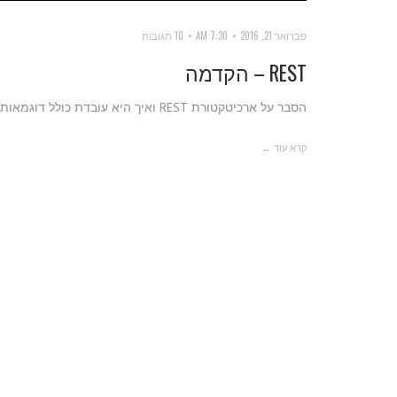
פברואר 21, 2016
7:30 AM
10 תגובות
REST – הקדמה
הסבר על ארכיטקטורת REST ואיך היא עובדת כולל דוגמאות.
קרא עוד ←